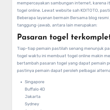
mempercayakan sambungan internet, karena it
togel online. Lewat website sah KOITOTO, pasti
Beberapa layanan bermain Bersama blog resmi 
tanggung-jawab, antara lain merupakan:
Pasaran togel terkomple
Tiap-tiap pemain pastilah senang menunjuk pas
togel waktu ini membuat togel online makin me
bertambah pasaran togel yang dapat pemain pu
pastinya pemain dapat peroleh pelbagai alterna
Singapore
Buffalo 4D
Jakarta
Sydney