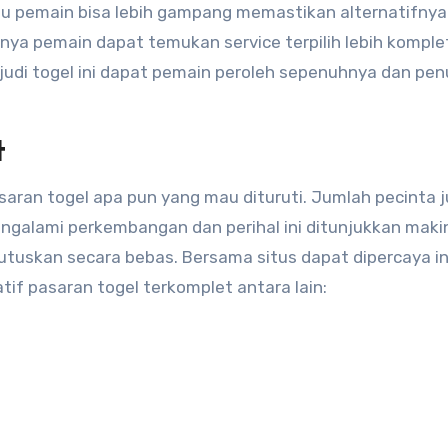
u pemain bisa lebih gampang memastikan alternatifnya
nya pemain dapat temukan service terpilih lebih komple
judi togel ini dapat pemain peroleh sepenuhnya dan pe
t
aran togel apa pun yang mau dituruti. Jumlah pecinta j
ngalami perkembangan dan perihal ini ditunjukkan maki
tuskan secara bebas. Bersama situs dapat dipercaya in
tif pasaran togel terkomplet antara lain: