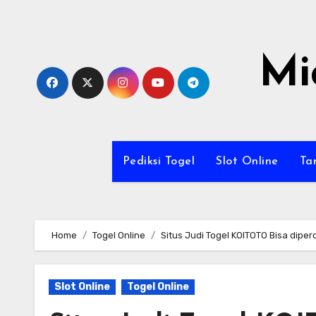
Skip
to
content
Mi
Pediksi Togel
Slot Online
Ta
Home
Togel Online
Situs Judi Togel KOITOTO Bisa dipe
Slot Online
Togel Online