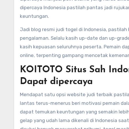
dipercaya Indonesia pastilah pantas jadi rujuk
keuntungan.
Jadi blog resmi judi togel di Indonesia, pastil
pengalaman. Selalu kasih up-date dan up-grade 
kasih kepuasan seluruhnya peserta. Pemain da
online, terpenting gampang mencetak kemena
KOITOTO Situs Sah Indone
Dapat dipercaya
Mendapat satu opsi website judi terbaik pastila
lantas terus-menerus beri motivasi pemain d
dapat temukan keuntungan yang semakin lebih
gelap yang udah lama dikenali di Indonesia saa