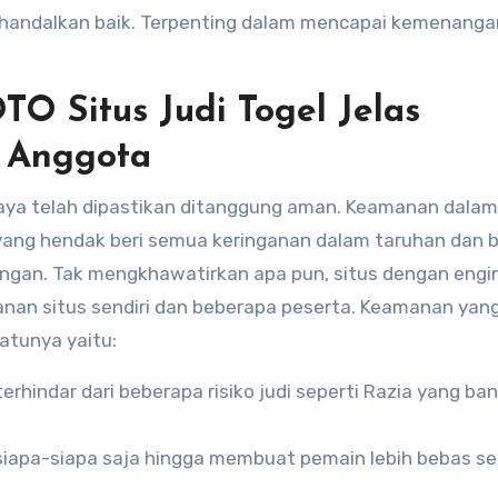
dihandalkan baik. Terpenting dalam mencapai kemenanga
O Situs Judi Togel Jelas
 Anggota
caya telah dipastikan ditanggung aman. Keamanan dalam
 yang hendak beri semua keringanan dalam taruhan dan 
an. Tak mengkhawatirkan apa pun, situs dengan engi
nan situs sendiri dan beberapa peserta. Keamanan yang
satunya yaitu:
hindar dari beberapa risiko judi seperti Razia yang ba
siapa-siapa saja hingga membuat pemain lebih bebas se