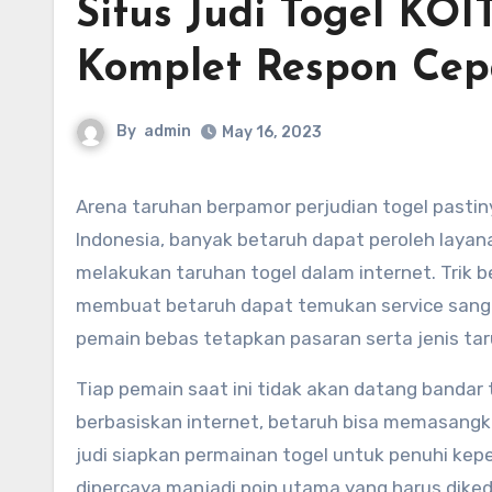
Situs Judi Togel KO
Komplet Respon Cepa
By
admin
May 16, 2023
Arena taruhan berpamor perjudian togel pastinya diketahui beberapa kelompok bettor. Terutamanya di
Indonesia, banyak betaruh dapat peroleh lay
melakukan taruhan togel dalam internet. Trik 
membuat betaruh dapat temukan service sanga
pemain bebas tetapkan pasaran serta jenis tar
Tiap pemain saat ini tidak akan datang bandar
berbasiskan internet, betaruh bisa memasangka
judi siapkan permainan togel untuk penuhi keper
dipercaya manjadi poin utama yang harus diked