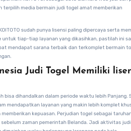
an terpilih media bermain judi togel amat memberikan
ah KOITOTO sudah punya lisensi paling dipercaya serta m
untuk tiap-tiap layanan yang dikasihkan, pastilah ini 
pat mendapat sarana terbaik dan terkomplet bermain to
ngan.
sia Judi Togel Memiliki lisen
h bisa dihandalkan dalam periode waktu lebih Panjang. S
alam mendapatkan layanan yang makin lebih komplet kh
 memberikan kepuasan. Perjudian togel sebagai taruhan
t sebelum zaman pemerintah Belanda. Jadi aktivitas jud