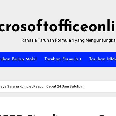
crosoftofficeonl
Rahasia Taruhan Formula 1 yang Menguntungka
ruhan Balap Mobil
Taruhan Formula 1
Taruhan MM
rcaya Sarana Komplet Respon Cepat 24 Jam Batulicin