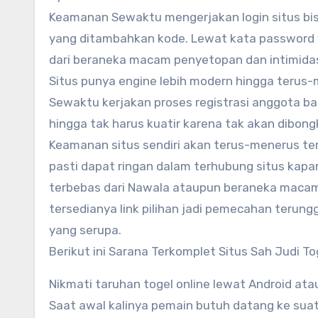
Keamanan Sewaktu mengerjakan login situs bi
yang ditambahkan kode. Lewat kata password y
dari beraneka macam penyetopan dan intimidas
Situs punya engine lebih modern hingga terus-
Sewaktu kerjakan proses registrasi anggota ba
hingga tak harus kuatir karena tak akan dibong
Keamanan situs sendiri akan terus-menerus t
pasti dapat ringan dalam terhubung situs kapan
terbebas dari Nawala ataupun beraneka macam p
tersedianya link pilihan jadi pemecahan terung
yang serupa.
Berikut ini Sarana Terkomplet Situs Sah Judi 
Nikmati taruhan togel online lewat Android ata
Saat awal kalinya pemain butuh datang ke suatu