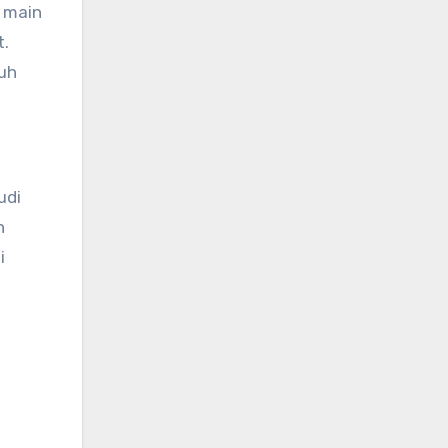
 main
t.
nuh
udi
n
i