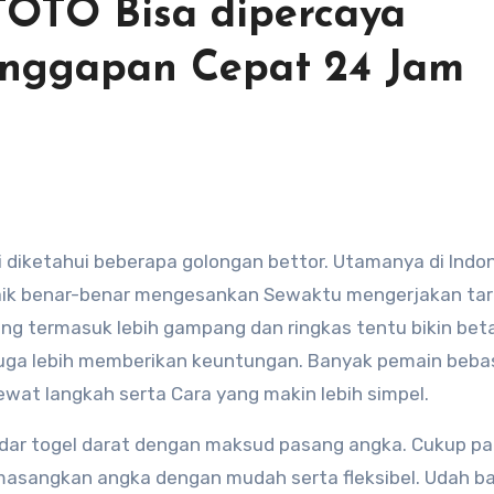
ITOTO Bisa dipercaya
nggapan Cepat 24 Jam
baik benar-benar mengesankan Sewaktu mengerjakan ta
ang termasuk lebih gampang dan ringkas tentu bikin bet
juga lebih memberikan keuntungan. Banyak pemain beba
lewat langkah serta Cara yang makin lebih simpel.
ndar togel darat dengan maksud pasang angka. Cukup pa
emasangkan angka dengan mudah serta fleksibel. Udah b