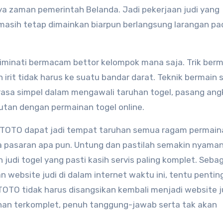
nya zaman pemerintah Belanda. Jadi pekerjaan judi yang
 masih tetap dimainkan biarpun berlangsung larangan pa
 diminati bermacam bettor kelompok mana saja. Trik ber
h irit tidak harus ke suatu bandar darat. Teknik bermain 
terasa simpel dalam mengawali taruhan togel, pasang an
tan dengan permainan togel online.
ITOTO dapat jadi tempat taruhan semua ragam permain
da pasaran apa pun. Untung dan pastilah semakin nyama
 judi togel yang pasti kasih servis paling komplet. Seba
n website judi di dalam internet waktu ini, tentu pentin
TOTO tidak harus disangsikan kembali menjadi website j
yanan terkomplet, penuh tanggung-jawab serta tak akan