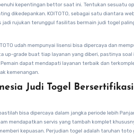
penuhi kepentingan bettor saat ini. Tentukan sesuatu op
ting dikedepankan. KOITOTO, sebagai satu diantara web
jadi rujukan terunggul fasilitas bermain judi togel paling
 KOITOTO udah mempunyai lisensi bisa dipercaya dan mem
up-grade buat tiap layanan yang diberi, pastinya soal i
Pemain dapat mendapati layanan terbaik dan terkompl
etak kemenangan.
sia Judi Togel Bersertifikasi
astilah bisa dipercaya dalam jangka periode lebih Panja
dalam mendapatkan servis yang tambah komplet khususn
memberi kepuasan. Perjudian togel adalah taruhan toto 