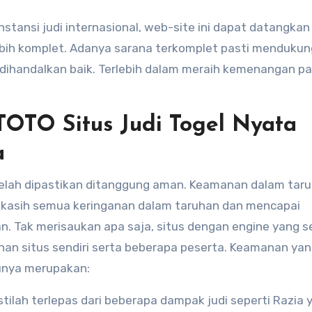
Instansi judi internasional, web-site ini dapat datangkan
ih komplet. Adanya sarana terkomplet pasti mendukun
 dihandalkan baik. Terlebih dalam meraih kemenangan pa
OTO Situs Judi Togel Nyata
a
 telah dipastikan ditanggung aman. Keamanan dalam tar
al kasih semua keringanan dalam taruhan dan mencapai
. Tak merisaukan apa saja, situs dengan engine yang 
an situs sendiri serta beberapa peserta. Keamanan yan
tunya merupakan:
lah terlepas dari beberapa dampak judi seperti Razia 