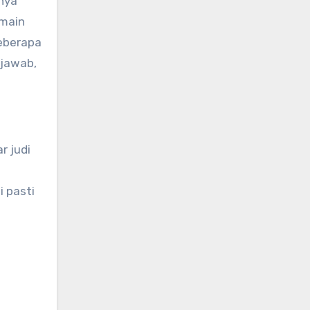
nya
 main
Beberapa
-jawab,
r judi
 pasti