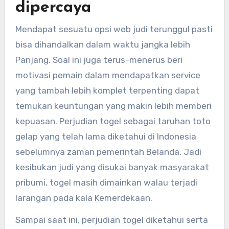
dipercaya
Mendapat sesuatu opsi web judi terunggul pasti
bisa dihandalkan dalam waktu jangka lebih
Panjang. Soal ini juga terus-menerus beri
motivasi pemain dalam mendapatkan service
yang tambah lebih komplet terpenting dapat
temukan keuntungan yang makin lebih memberi
kepuasan. Perjudian togel sebagai taruhan toto
gelap yang telah lama diketahui di Indonesia
sebelumnya zaman pemerintah Belanda. Jadi
kesibukan judi yang disukai banyak masyarakat
pribumi, togel masih dimainkan walau terjadi
larangan pada kala Kemerdekaan.
Sampai saat ini, perjudian togel diketahui serta