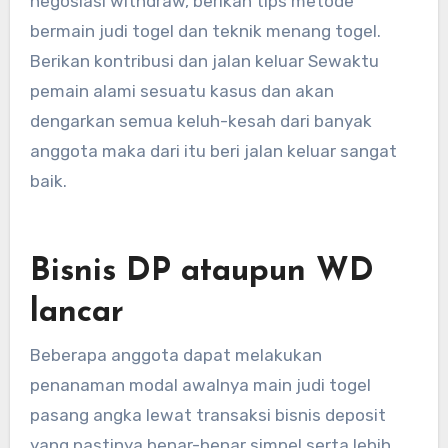
negosiasi withdraw, berikan tips metode
bermain judi togel dan teknik menang togel.
Berikan kontribusi dan jalan keluar Sewaktu
pemain alami sesuatu kasus dan akan
dengarkan semua keluh-kesah dari banyak
anggota maka dari itu beri jalan keluar sangat
baik.
Bisnis DP ataupun WD
lancar
Beberapa anggota dapat melakukan
penanaman modal awalnya main judi togel
pasang angka lewat transaksi bisnis deposit
yang pastinya benar-benar simpel serta lebih