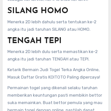
SILANG HOMO
Menerka 2D lebih dahulu serta tentukan ke-2
angka itu jadi taruhan SILANG atau HOMO.
TENGAH TEPI
Menerka 2D lebih dulu serta memastikan ke-2
angka itu jadi taruhan TENGAH atau TEPI.
Ketarik Bermain Judi Togel Terka Angka Online,
Masuk Daftar Gratis KOITOTO Paling dipercaya!
Permainan togel yang dikenali selaku taruhan
memberikan keuntungan pasti membikin bettor
suka memainkan. Buat bettor pemula yang mau
bermain togel dengan online, pastilah dapat