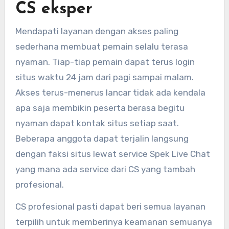
CS eksper
Mendapati layanan dengan akses paling
sederhana membuat pemain selalu terasa
nyaman. Tiap-tiap pemain dapat terus login
situs waktu 24 jam dari pagi sampai malam.
Akses terus-menerus lancar tidak ada kendala
apa saja membikin peserta berasa begitu
nyaman dapat kontak situs setiap saat.
Beberapa anggota dapat terjalin langsung
dengan faksi situs lewat service Spek Live Chat
yang mana ada service dari CS yang tambah
profesional.
CS profesional pasti dapat beri semua layanan
terpilih untuk memberinya keamanan semuanya