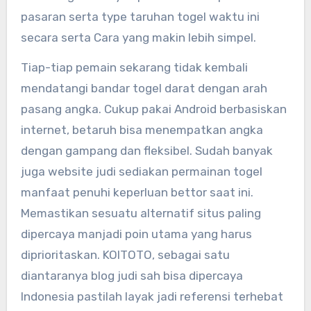
pasaran serta type taruhan togel waktu ini
secara serta Cara yang makin lebih simpel.
Tiap-tiap pemain sekarang tidak kembali
mendatangi bandar togel darat dengan arah
pasang angka. Cukup pakai Android berbasiskan
internet, betaruh bisa menempatkan angka
dengan gampang dan fleksibel. Sudah banyak
juga website judi sediakan permainan togel
manfaat penuhi keperluan bettor saat ini.
Memastikan sesuatu alternatif situs paling
dipercaya manjadi poin utama yang harus
diprioritaskan. KOITOTO, sebagai satu
diantaranya blog judi sah bisa dipercaya
Indonesia pastilah layak jadi referensi terhebat