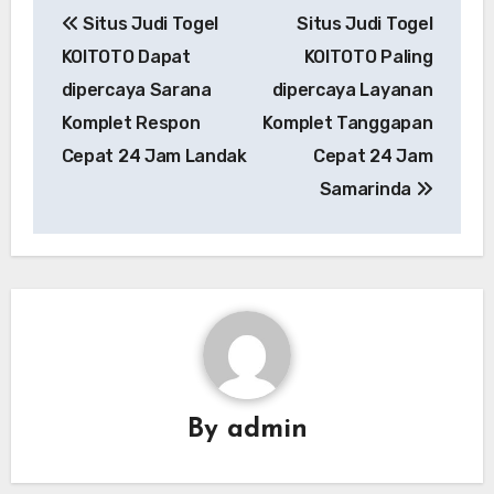
Situs Judi Togel
Situs Judi Togel
navigation
KOITOTO Dapat
KOITOTO Paling
dipercaya Sarana
dipercaya Layanan
Komplet Respon
Komplet Tanggapan
Cepat 24 Jam Landak
Cepat 24 Jam
Samarinda
By
admin