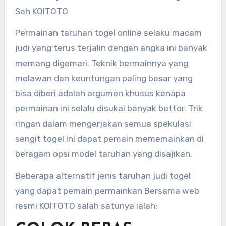
Sah KOITOTO
Permainan taruhan togel online selaku macam
judi yang terus terjalin dengan angka ini banyak
memang digemari. Teknik bermainnya yang
melawan dan keuntungan paling besar yang
bisa diberi adalah argumen khusus kenapa
permainan ini selalu disukai banyak bettor. Trik
ringan dalam mengerjakan semua spekulasi
sengit togel ini dapat pemain mememainkan di
beragam opsi model taruhan yang disajikan.
Beberapa alternatif jenis taruhan judi togel
yang dapat pemain permainkan Bersama web
resmi KOITOTO salah satunya ialah: