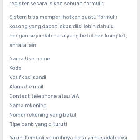
register secara isikan sebuah formulir.
Sistem bisa memperlihatkan suatu formulir
kosong yang dapat lekas diisi lebih dahulu
dengan sejumlah data yang betul dan komplet,
antara lain:
Nama Username
Kode
Verifikasi sandi
Alamat e mail
Contact telephone atau WA
Nama rekening
Nomor rekening yang betul
Tipe bank yang dituruti
Yakini Kembali seluruhnya data yang sudah diisi