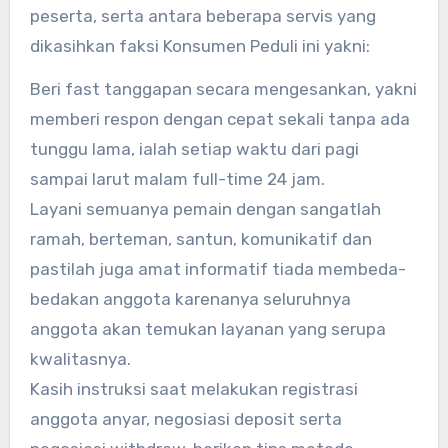
peserta, serta antara beberapa servis yang
dikasihkan faksi Konsumen Peduli ini yakni:
Beri fast tanggapan secara mengesankan, yakni
memberi respon dengan cepat sekali tanpa ada
tunggu lama, ialah setiap waktu dari pagi
sampai larut malam full-time 24 jam.
Layani semuanya pemain dengan sangatlah
ramah, berteman, santun, komunikatif dan
pastilah juga amat informatif tiada membeda-
bedakan anggota karenanya seluruhnya
anggota akan temukan layanan yang serupa
kwalitasnya.
Kasih instruksi saat melakukan registrasi
anggota anyar, negosiasi deposit serta