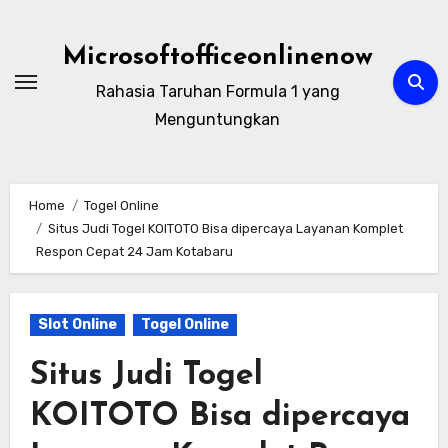
Skip
to
Microsoftofficeonlinenow
content
Rahasia Taruhan Formula 1 yang
Menguntungkan
Home
Togel Online
Situs Judi Togel KOITOTO Bisa dipercaya Layanan Komplet
Respon Cepat 24 Jam Kotabaru
Slot Online
Togel Online
Situs Judi Togel
KOITOTO Bisa dipercaya