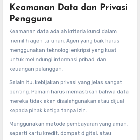
Keamanan Data dan Privasi
Pengguna
Keamanan data adalah kriteria kunci dalam
memilih agen taruhan. Agen yang baik harus
menggunakan teknologi enkripsi yang kuat
untuk melindungi informasi pribadi dan
keuangan pelanggan.
Selain itu, kebijakan privasi yang jelas sangat
penting. Pemain harus memastikan bahwa data
mereka tidak akan disalahgunakan atau dijual
kepada pihak ketiga tanpa izin.
Menggunakan metode pembayaran yang aman,
seperti kartu kredit, dompet digital, atau