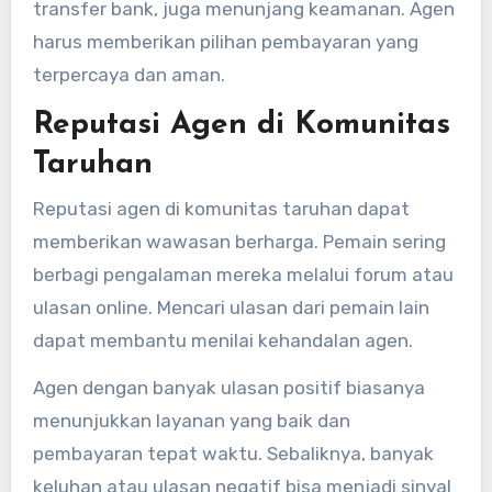
transfer bank, juga menunjang keamanan. Agen
harus memberikan pilihan pembayaran yang
terpercaya dan aman.
Reputasi Agen di Komunitas
Taruhan
Reputasi agen di komunitas taruhan dapat
memberikan wawasan berharga. Pemain sering
berbagi pengalaman mereka melalui forum atau
ulasan online. Mencari ulasan dari pemain lain
dapat membantu menilai kehandalan agen.
Agen dengan banyak ulasan positif biasanya
menunjukkan layanan yang baik dan
pembayaran tepat waktu. Sebaliknya, banyak
keluhan atau ulasan negatif bisa menjadi sinyal