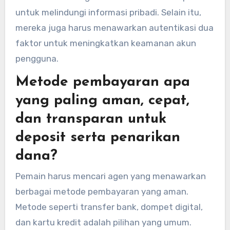
untuk melindungi informasi pribadi. Selain itu,
mereka juga harus menawarkan autentikasi dua
faktor untuk meningkatkan keamanan akun
pengguna.
Metode pembayaran apa
yang paling aman, cepat,
dan transparan untuk
deposit serta penarikan
dana?
Pemain harus mencari agen yang menawarkan
berbagai metode pembayaran yang aman.
Metode seperti transfer bank, dompet digital,
dan kartu kredit adalah pilihan yang umum.