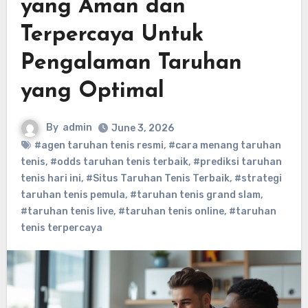
yang Aman dan
Terpercaya Untuk
Pengalaman Taruhan
yang Optimal
By
admin
June 3, 2026
#agen taruhan tenis resmi
,
#cara menang taruhan
tenis
,
#odds taruhan tenis terbaik
,
#prediksi taruhan
tenis hari ini
,
#Situs Taruhan Tenis Terbaik
,
#strategi
taruhan tenis pemula
,
#taruhan tenis grand slam
,
#taruhan tenis live
,
#taruhan tenis online
,
#taruhan
tenis terpercaya