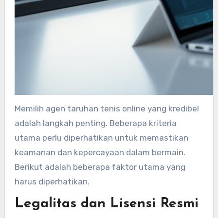
Memilih agen taruhan tenis online yang kredibel
adalah langkah penting. Beberapa kriteria
utama perlu diperhatikan untuk memastikan
keamanan dan kepercayaan dalam bermain.
Berikut adalah beberapa faktor utama yang
harus diperhatikan.
Legalitas dan Lisensi Resmi