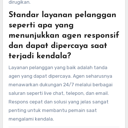
dirugikan.
Standar layanan pelanggan
seperti apa yang
menunjukkan agen responsif
dan dapat dipercaya saat
terjadi kendala?
Layanan pelanggan yang baik adalah tanda
agen yang dapat dipercaya. Agen seharusnya
menawarkan dukungan 24/7 melalui berbagai
saluran seperti live chat, telepon, dan email.
Respons cepat dan solusi yang jelas sangat
penting untuk membantu pemain saat
mengalami kendala.