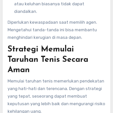
atau keluhan biasanya tidak dapat
diandalkan.
Diperlukan kewaspadaan saat memilih agen.
Mengetahui tanda-tanda ini bisa membantu
menghindari kerugian di masa depan.
Strategi Memulai
Taruhan Tenis Secara
Aman
Memulai taruhan tenis memerlukan pendekatan
yang hati-hati dan terencana. Dengan strategi
yang tepat, seseorang dapat membuat
keputusan yang lebih baik dan mengurangi risiko
kehilangan uang.