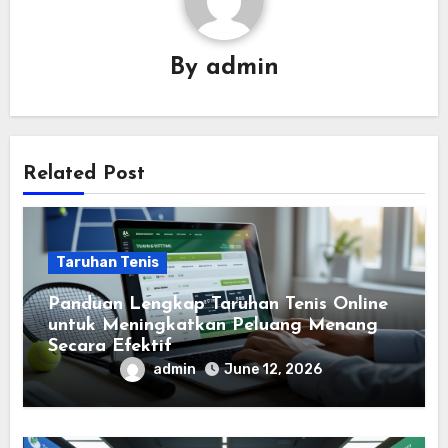
By
admin
Related Post
Taruhan Tenis
Panduan Lengkap Taruhan Tenis Online
untuk Meningkatkan Peluang Menang
Secara Efektif
admin
June 12, 2026