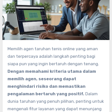
Memilih agen taruhan tenis online yang aman
dan terpercaya adalah langkah penting bagi
siapa pun yang ingin bertaruh dengan tenang.
Dengan memahami kriteria utama dalam
memilih agen, seseorang dapat
menghindari risiko dan memastikan
pengalaman bertaruh yang positif.
Dalam
dunia taruhan yang penuh pilihan, penting untuk
mengenali fitur layanan yang dapat menunjang