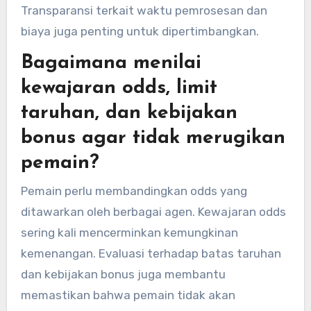
Transparansi terkait waktu pemrosesan dan
biaya juga penting untuk dipertimbangkan.
Bagaimana menilai
kewajaran odds, limit
taruhan, dan kebijakan
bonus agar tidak merugikan
pemain?
Pemain perlu membandingkan odds yang
ditawarkan oleh berbagai agen. Kewajaran odds
sering kali mencerminkan kemungkinan
kemenangan. Evaluasi terhadap batas taruhan
dan kebijakan bonus juga membantu
memastikan bahwa pemain tidak akan