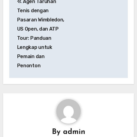
Agen Taruhan
navigation
Tenis dengan
Pasaran Wimbledon,
US Open, dan ATP
Tour: Panduan
Lengkap untuk
Pemain dan
Penonton
By
admin