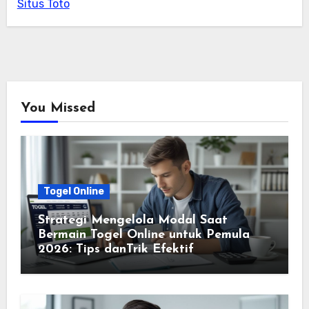
Situs Toto
You Missed
Togel Online
Strategi Mengelola Modal Saat
Bermain Togel Online untuk Pemula
2026: Tips danTrik Efektif