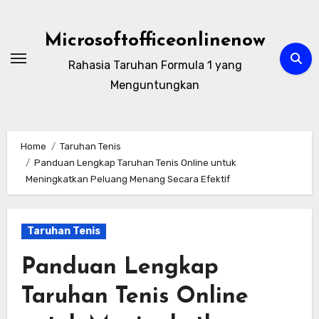
Skip
to
Microsoftofficeonlinenow
content
Rahasia Taruhan Formula 1 yang
Menguntungkan
Home
Taruhan Tenis
Panduan Lengkap Taruhan Tenis Online untuk
Meningkatkan Peluang Menang Secara Efektif
Taruhan Tenis
Panduan Lengkap
Taruhan Tenis Online