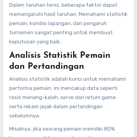
Dalam taruhan tenis, beberapa faktor dapat
memengaruhi hasil taruhan. Memahami statistik
pemain, kondisi lapangan, dan pengaruh
turnamen sangat penting untuk membuat
keputusan yang baik.
Analisis Statistik Pemain
dan Pertandingan
Analisis statistik adalah kunci untuk memahami
performa pemain. Ini mencakup data seperti
rasio menang-kalah, serve dan return game,
serta rekam jejak dalam pertandingan
sebelumnya.
Misalnya, jika seorang pemain memiliki 80%