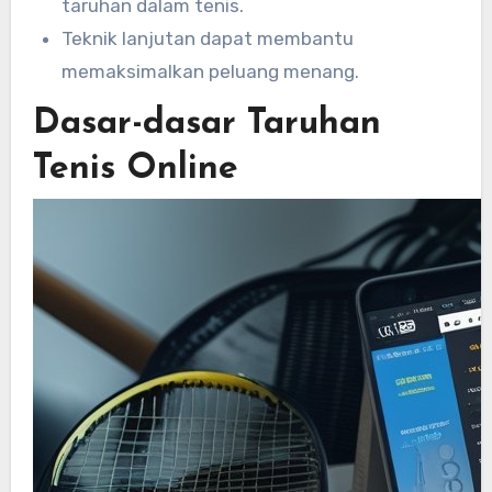
taruhan dalam tenis.
Teknik lanjutan dapat membantu
memaksimalkan peluang menang.
Dasar-dasar Taruhan
Tenis Online