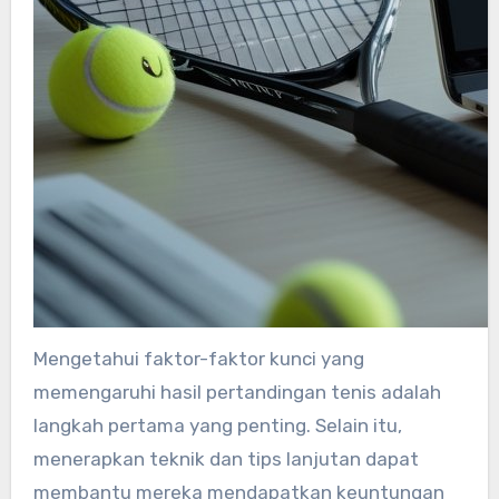
Mengetahui faktor-faktor kunci yang
memengaruhi hasil pertandingan tenis adalah
langkah pertama yang penting. Selain itu,
menerapkan teknik dan tips lanjutan dapat
membantu mereka mendapatkan keuntungan