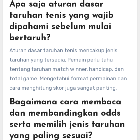
Apa saja aturan dasar
taruhan tenis yang wajib
dipahami sebelum mulai
bertaruh?
Aturan dasar taruhan tenis mencakup jenis
taruhan yang tersedia. Pemain perlu tahu
tentang taruhan match winner, handicap, dan
total game. Mengetahui format permainan dan
cara menghitung skor juga sangat penting.
Bagaimana cara membaca
dan membandingkan odds
serta memilih jenis taruhan
yang paling sesuai?