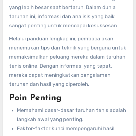
yang lebih besar saat bertaruh. Dalam dunia
taruhan ini, informasi dan analisis yang baik
sangat penting untuk mencapai kesuksesan.
Melalui panduan lengkap ini, pembaca akan
menemukan tips dan teknik yang berguna untuk
memaksimalkan peluang mereka dalam taruhan
tenis online. Dengan informasi yang tepat,
mereka dapat meningkatkan pengalaman
taruhan dan hasil yang diperoleh.
Poin Penting
Memahami dasar-dasar taruhan tenis adalah
langkah awal yang penting.
Faktor-faktor kunci mempengaruhi hasil