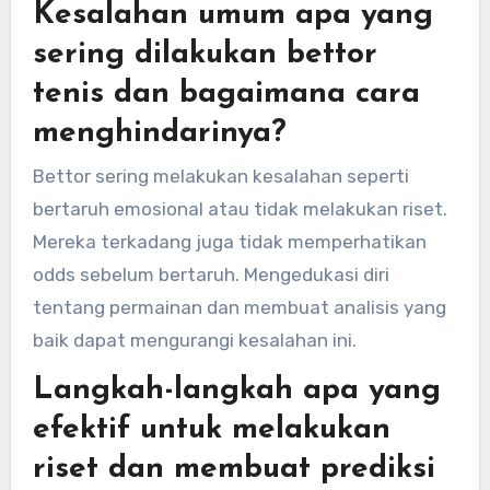
Kesalahan umum apa yang
sering dilakukan bettor
tenis dan bagaimana cara
menghindarinya?
Bettor sering melakukan kesalahan seperti
bertaruh emosional atau tidak melakukan riset.
Mereka terkadang juga tidak memperhatikan
odds sebelum bertaruh. Mengedukasi diri
tentang permainan dan membuat analisis yang
baik dapat mengurangi kesalahan ini.
Langkah-langkah apa yang
efektif untuk melakukan
riset dan membuat prediksi