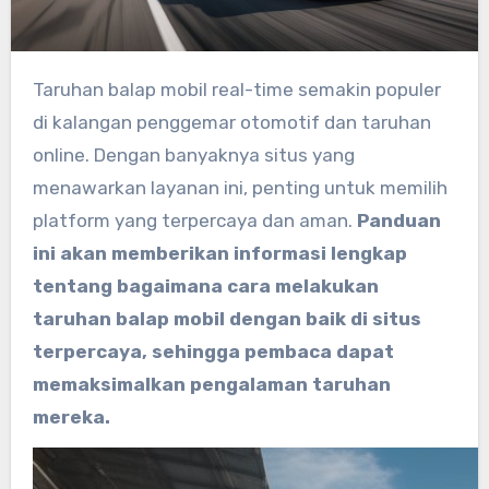
Taruhan balap mobil real-time semakin populer
di kalangan penggemar otomotif dan taruhan
online. Dengan banyaknya situs yang
menawarkan layanan ini, penting untuk memilih
platform yang terpercaya dan aman.
Panduan
ini akan memberikan informasi lengkap
tentang bagaimana cara melakukan
taruhan balap mobil dengan baik di situs
terpercaya, sehingga pembaca dapat
memaksimalkan pengalaman taruhan
mereka.