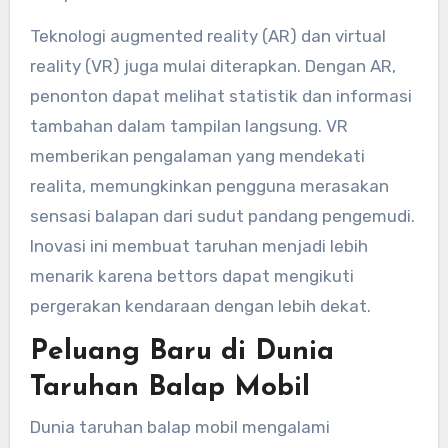
Teknologi augmented reality (AR) dan virtual
reality (VR) juga mulai diterapkan. Dengan AR,
penonton dapat melihat statistik dan informasi
tambahan dalam tampilan langsung. VR
memberikan pengalaman yang mendekati
realita, memungkinkan pengguna merasakan
sensasi balapan dari sudut pandang pengemudi.
Inovasi ini membuat taruhan menjadi lebih
menarik karena bettors dapat mengikuti
pergerakan kendaraan dengan lebih dekat.
Peluang Baru di Dunia
Taruhan Balap Mobil
Dunia taruhan balap mobil mengalami