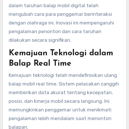
dalam taruhan balap mobil digital telah
mengubah cara para penggemar berinteraksi
dengan olahraga ini. Inovasi ini mempengaruhi
pengalaman penonton dan cara taruhan
dilakukan secara signifikan.
Kemajuan Teknologi dalam
Balap Real Time
Kemajuan teknologi telah mendefinisikan ulang
balap mobil real time. Sistem pelacakan canggih
memberikan data akurat tentang kecepatan,
posisi, dan kinerja mobil secara langsung. Ini
memungkinkan penggemar untuk menikmati
pengalaman lebih mendalam saat menonton
balapan.