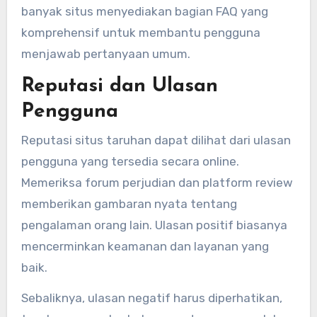
banyak situs menyediakan bagian FAQ yang
komprehensif untuk membantu pengguna
menjawab pertanyaan umum.
Reputasi dan Ulasan
Pengguna
Reputasi situs taruhan dapat dilihat dari ulasan
pengguna yang tersedia secara online.
Memeriksa forum perjudian dan platform review
memberikan gambaran nyata tentang
pengalaman orang lain. Ulasan positif biasanya
mencerminkan keamanan dan layanan yang
baik.
Sebaliknya, ulasan negatif harus diperhatikan,