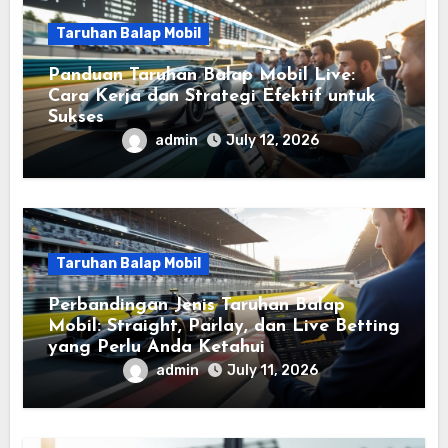
Taruhan Balap Mobil
Panduan Taruhan Balap Mobil Live:
Cara Kerja dan Strategi Efektif untuk
Sukses
admin
July 12, 2026
Taruhan Balap Mobil
Perbandingan Jenis Taruhan Balap
Mobil: Straight, Parlay, dan Live Betting
yang Perlu Anda Ketahui
admin
July 11, 2026