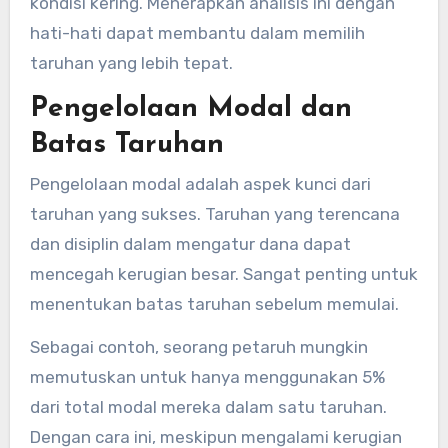
kondisi kering. Menerapkan analisis ini dengan
hati-hati dapat membantu dalam memilih
taruhan yang lebih tepat.
Pengelolaan Modal dan
Batas Taruhan
Pengelolaan modal adalah aspek kunci dari
taruhan yang sukses. Taruhan yang terencana
dan disiplin dalam mengatur dana dapat
mencegah kerugian besar. Sangat penting untuk
menentukan batas taruhan sebelum memulai.
Sebagai contoh, seorang petaruh mungkin
memutuskan untuk hanya menggunakan 5%
dari total modal mereka dalam satu taruhan.
Dengan cara ini, meskipun mengalami kerugian