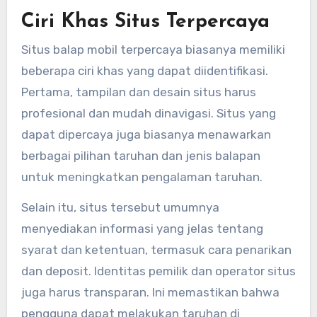
Ciri Khas Situs Terpercaya
Situs balap mobil terpercaya biasanya memiliki
beberapa ciri khas yang dapat diidentifikasi.
Pertama, tampilan dan desain situs harus
profesional dan mudah dinavigasi. Situs yang
dapat dipercaya juga biasanya menawarkan
berbagai pilihan taruhan dan jenis balapan
untuk meningkatkan pengalaman taruhan.
Selain itu, situs tersebut umumnya
menyediakan informasi yang jelas tentang
syarat dan ketentuan, termasuk cara penarikan
dan deposit. Identitas pemilik dan operator situs
juga harus transparan. Ini memastikan bahwa
pengguna dapat melakukan taruhan di