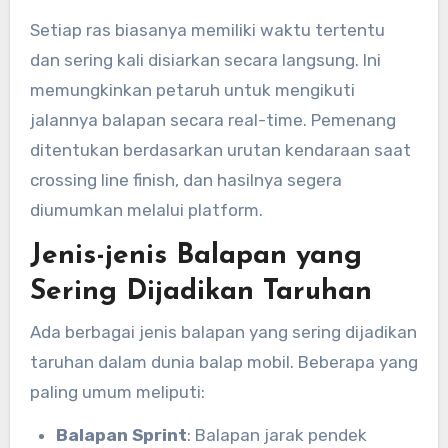
Setiap ras biasanya memiliki waktu tertentu
dan sering kali disiarkan secara langsung. Ini
memungkinkan petaruh untuk mengikuti
jalannya balapan secara real-time. Pemenang
ditentukan berdasarkan urutan kendaraan saat
crossing line finish, dan hasilnya segera
diumumkan melalui platform.
Jenis-jenis Balapan yang
Sering Dijadikan Taruhan
Ada berbagai jenis balapan yang sering dijadikan
taruhan dalam dunia balap mobil. Beberapa yang
paling umum meliputi:
Balapan Sprint
: Balapan jarak pendek