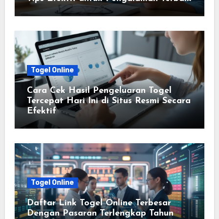
Togel Online
Cara Cek Hasil Pengeluaran Togel
Tercepat Hari Ini di Situs Resmi Secara
Efektif
Togel Online
Daftar Link Togel Online Terbesar
Dengan Pasaran Terlengkap Tahun