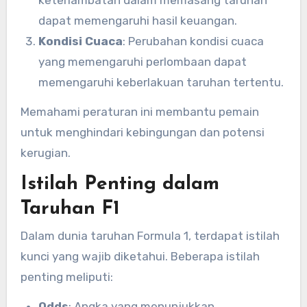
dapat memengaruhi hasil keuangan.
Kondisi Cuaca
: Perubahan kondisi cuaca
yang memengaruhi perlombaan dapat
memengaruhi keberlakuan taruhan tertentu.
Memahami peraturan ini membantu pemain
untuk menghindari kebingungan dan potensi
kerugian.
Istilah Penting dalam
Taruhan F1
Dalam dunia taruhan Formula 1, terdapat istilah
kunci yang wajib diketahui. Beberapa istilah
penting meliputi:
Odds
: Angka yang menunjukkan