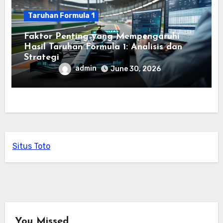
Taruhan Formula 1
Faktor Penting yang Mempengaruhi
Hasil Taruhan Formula 1: Analisis dan
Strategi
admin
June 30, 2026
Situs Toto
You Missed