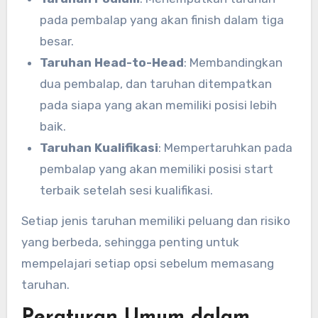
pada pembalap yang akan finish dalam tiga
besar.
Taruhan Head-to-Head
: Membandingkan
dua pembalap, dan taruhan ditempatkan
pada siapa yang akan memiliki posisi lebih
baik.
Taruhan Kualifikasi
: Mempertaruhkan pada
pembalap yang akan memiliki posisi start
terbaik setelah sesi kualifikasi.
Setiap jenis taruhan memiliki peluang dan risiko
yang berbeda, sehingga penting untuk
mempelajari setiap opsi sebelum memasang
taruhan.
Peraturan Umum dalam