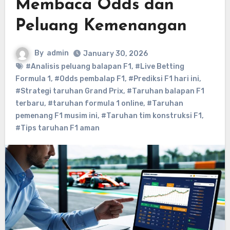
Membaca Odds dan
Peluang Kemenangan
By
admin
January 30, 2026
#Analisis peluang balapan F1
,
#Live Betting
Formula 1
,
#Odds pembalap F1
,
#Prediksi F1 hari ini
,
#Strategi taruhan Grand Prix
,
#Taruhan balapan F1
terbaru
,
#taruhan formula 1 online
,
#Taruhan
pemenang F1 musim ini
,
#Taruhan tim konstruksi F1
,
#Tips taruhan F1 aman