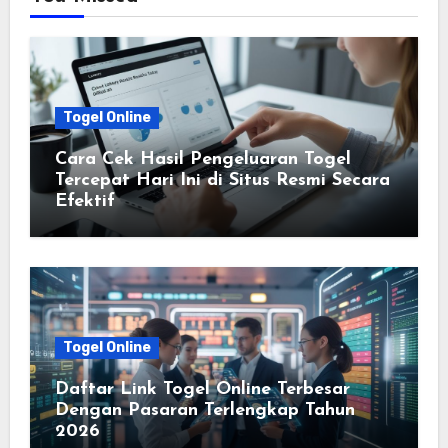
Togel Online
Cara Cek Hasil Pengeluaran Togel
Tercepat Hari Ini di Situs Resmi Secara
Efektif
Togel Online
Daftar Link Togel Online Terbesar
Dengan Pasaran Terlengkap Tahun
2026