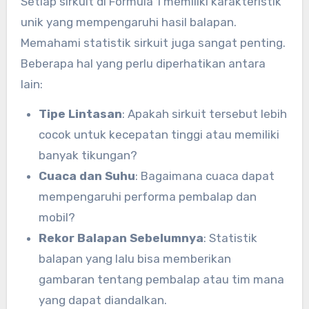
Setiap sirkuit di Formula 1 memiliki karakteristik
unik yang mempengaruhi hasil balapan.
Memahami statistik sirkuit juga sangat penting.
Beberapa hal yang perlu diperhatikan antara
lain:
Tipe Lintasan
: Apakah sirkuit tersebut lebih
cocok untuk kecepatan tinggi atau memiliki
banyak tikungan?
Cuaca dan Suhu
: Bagaimana cuaca dapat
mempengaruhi performa pembalap dan
mobil?
Rekor Balapan Sebelumnya
: Statistik
balapan yang lalu bisa memberikan
gambaran tentang pembalap atau tim mana
yang dapat diandalkan.