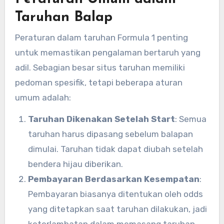
Taruhan Balap
Peraturan dalam taruhan Formula 1 penting
untuk memastikan pengalaman bertaruh yang
adil. Sebagian besar situs taruhan memiliki
pedoman spesifik, tetapi beberapa aturan
umum adalah:
Taruhan Dikenakan Setelah Start
: Semua
taruhan harus dipasang sebelum balapan
dimulai. Taruhan tidak dapat diubah setelah
bendera hijau diberikan.
Pembayaran Berdasarkan Kesempatan
:
Pembayaran biasanya ditentukan oleh odds
yang ditetapkan saat taruhan dilakukan, jadi
keterlambatan dalam memasang taruhan