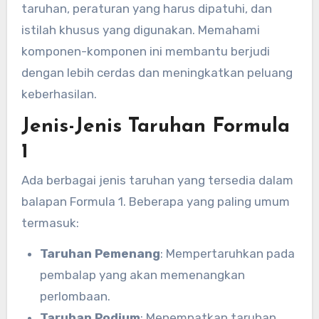
taruhan, peraturan yang harus dipatuhi, dan
istilah khusus yang digunakan. Memahami
komponen-komponen ini membantu berjudi
dengan lebih cerdas dan meningkatkan peluang
keberhasilan.
Jenis-Jenis Taruhan Formula
1
Ada berbagai jenis taruhan yang tersedia dalam
balapan Formula 1. Beberapa yang paling umum
termasuk:
Taruhan Pemenang
: Mempertaruhkan pada
pembalap yang akan memenangkan
perlombaan.
Taruhan Podium
: Menempatkan taruhan