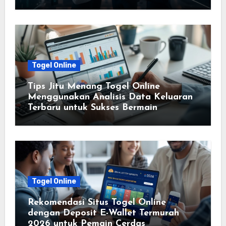
Togel Online
Tips Jitu Menang Togel Online
Menggunakan Analisis Data Keluaran
Terbaru untuk Sukses Bermain
Togel Online
Rekomendasi Situs Togel Online
dengan Deposit E-Wallet Termurah
2026 untuk Pemain Cerdas