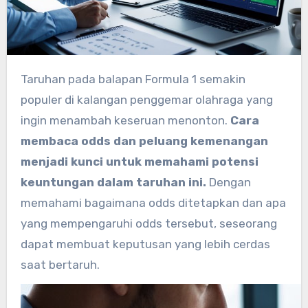
Taruhan pada balapan Formula 1 semakin
populer di kalangan penggemar olahraga yang
ingin menambah keseruan menonton.
Cara
membaca odds dan peluang kemenangan
menjadi kunci untuk memahami potensi
keuntungan dalam taruhan ini.
Dengan
memahami bagaimana odds ditetapkan dan apa
yang mempengaruhi odds tersebut, seseorang
dapat membuat keputusan yang lebih cerdas
saat bertaruh.