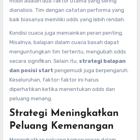
mobil adalah dua faktor utama yang sering
dianalisis. Tim dengan catatan performa yang
baik biasanya memiliki odds yang lebih rendah.
Kondisi cuaca juga memainkan peran penting.
Misalnya, balapan dalam cuaca basah dapat
menguntungkan tim tertentu, mengubah odds
secara signifikan. Selain itu,
strategi balapan
dan posisi start
pengemudi juga berpengaruh.
Keseluruhan, faktor-faktor ini harus
diperhatikan ketika menentukan odds dan
peluang menang.
Strategi Meningkatkan
Peluang Kemenangan
Meningkatkan peluang kemenangan dalam