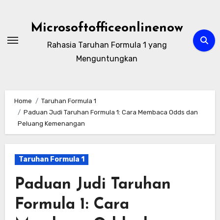
Skip
to
Microsoftofficeonlinenow
content
Rahasia Taruhan Formula 1 yang
Menguntungkan
Home
Taruhan Formula 1
Paduan Judi Taruhan Formula 1: Cara Membaca Odds dan
Peluang Kemenangan
Taruhan Formula 1
Paduan Judi Taruhan
Formula 1: Cara