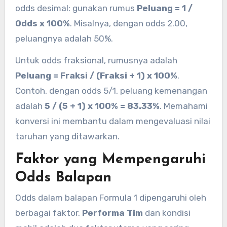
odds desimal: gunakan rumus
Peluang = 1 /
Odds x 100%
. Misalnya, dengan odds 2.00,
peluangnya adalah 50%.
Untuk odds fraksional, rumusnya adalah
Peluang = Fraksi / (Fraksi + 1) x 100%
.
Contoh, dengan odds 5/1, peluang kemenangan
adalah
5 / (5 + 1) x 100% = 83.33%
. Memahami
konversi ini membantu dalam mengevaluasi nilai
taruhan yang ditawarkan.
Faktor yang Mempengaruhi
Odds Balapan
Odds dalam balapan Formula 1 dipengaruhi oleh
berbagai faktor.
Performa Tim
dan kondisi