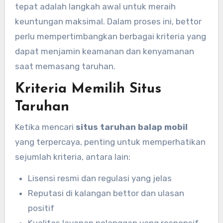
tepat adalah langkah awal untuk meraih
keuntungan maksimal. Dalam proses ini, bettor
perlu mempertimbangkan berbagai kriteria yang
dapat menjamin keamanan dan kenyamanan
saat memasang taruhan.
Kriteria Memilih Situs
Taruhan
Ketika mencari
situs taruhan balap mobil
yang terpercaya, penting untuk memperhatikan
sejumlah kriteria, antara lain:
Lisensi resmi dan regulasi yang jelas
Reputasi di kalangan bettor dan ulasan
positif
Kualitas layanan pelanggan yang responsif