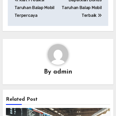
navigation
Taruhan Balap Mobil
Taruhan Balap Mobil
Terpercaya
Terbaik
By
admin
Related Post