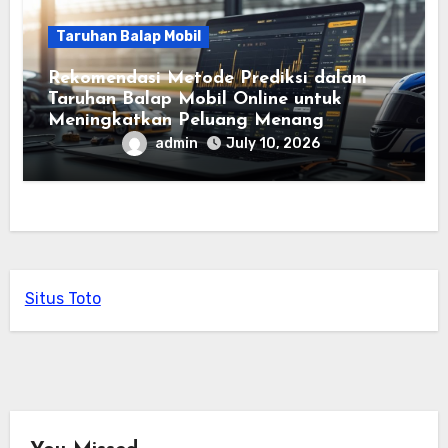
Taruhan Balap Mobil
Rekomendasi Metode Prediksi dalam
Taruhan Balap Mobil Online untuk
Meningkatkan Peluang Menang
admin
July 10, 2026
Situs Toto