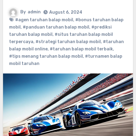
By
admin
August 6, 2024
#agen taruhan balap mobil
,
#bonus taruhan balap
mobil
,
#panduan taruhan balap mobil
,
#prediksi
taruhan balap mobil
,
#situs taruhan balap mobil
terpercaya
,
#strategi taruhan balap mobil
,
#taruhan
balap mobil online
,
#taruhan balap mobil terbaik
,
#tips menang taruhan balap mobil
,
#turnamen balap
mobil taruhan