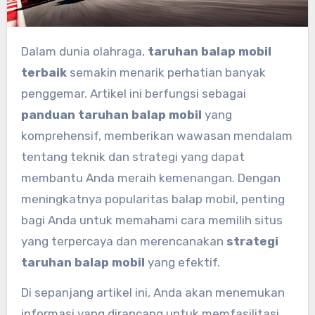
Dalam dunia olahraga,
taruhan balap mobil
terbaik
semakin menarik perhatian banyak
penggemar. Artikel ini berfungsi sebagai
panduan taruhan balap mobil
yang
komprehensif, memberikan wawasan mendalam
tentang teknik dan strategi yang dapat
membantu Anda meraih kemenangan. Dengan
meningkatnya popularitas balap mobil, penting
bagi Anda untuk memahami cara memilih situs
yang terpercaya dan merencanakan
strategi
taruhan balap mobil
yang efektif.
Di sepanjang artikel ini, Anda akan menemukan
informasi yang dirancang untuk memfasilitasi