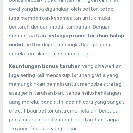
bonus deposit tidak hanya meningkatkan nilai
awal yang bisa digunakan oleh bettor, tetapi
juga memberikan kesempatan untuk mulai
bertaruh dengan modal tambahan. Dengan
memanfaatkan berbagai
promo taruhan balap
mobil
, bettor dapat meningkatkan peluang
mereka untuk meraih kemenangan.
Keuntungan bonus taruhan
yang ditawarkan
juga sering kali mencakup taruhan gratis yang
memungkinkan pemain untuk mencoba strategi
atau jenis taruhan baru tanpa risiko kehilangan
uang mereka sendiri. Ini adalah cara yang sangat
efektif bagi bettor untuk menjelajahi berbagai
jenis balapan dan kemungkinan taruhan tanpa
tekanan finansial yang besar.