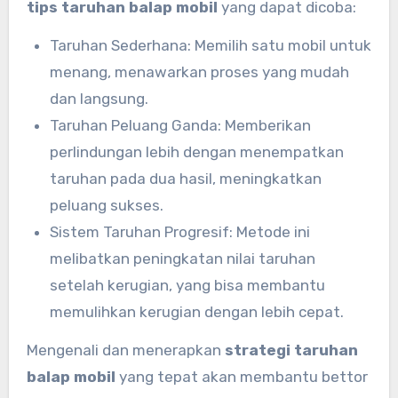
tips taruhan balap mobil
yang dapat dicoba:
Taruhan Sederhana: Memilih satu mobil untuk
menang, menawarkan proses yang mudah
dan langsung.
Taruhan Peluang Ganda: Memberikan
perlindungan lebih dengan menempatkan
taruhan pada dua hasil, meningkatkan
peluang sukses.
Sistem Taruhan Progresif: Metode ini
melibatkan peningkatan nilai taruhan
setelah kerugian, yang bisa membantu
memulihkan kerugian dengan lebih cepat.
Mengenali dan menerapkan
strategi taruhan
balap mobil
yang tepat akan membantu bettor