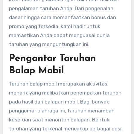
pengalaman taruhan Anda. Dari pengenalan
dasar hingga cara memanfaatkan bonus dan
promo yang tersedia, kami hadir untuk
memastikan Anda dapat menguasai dunia
taruhan yang menguntungkan ini.
Pengantar Taruhan
Balap Mobil
Taruhan balap mobil merupakan aktivitas
menarik yang melibatkan penempatan taruhan
pada hasil dari balapan mobil. Bagi banyak
penggemar olahraga ini, taruhan menambah
keseruan saat menonton balapan. Bentuk
taruhan yang terkenal mencakup berbagai opsi,