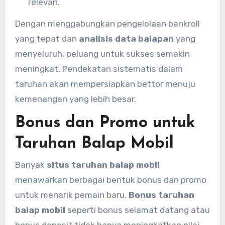
relevan.
Dengan menggabungkan pengelolaan bankroll
yang tepat dan
analisis data balapan
yang
menyeluruh, peluang untuk sukses semakin
meningkat. Pendekatan sistematis dalam
taruhan akan mempersiapkan bettor menuju
kemenangan yang lebih besar.
Bonus dan Promo untuk
Taruhan Balap Mobil
Banyak
situs taruhan balap mobil
menawarkan berbagai bentuk bonus dan promo
untuk menarik pemain baru.
Bonus taruhan
balap mobil
seperti bonus selamat datang atau