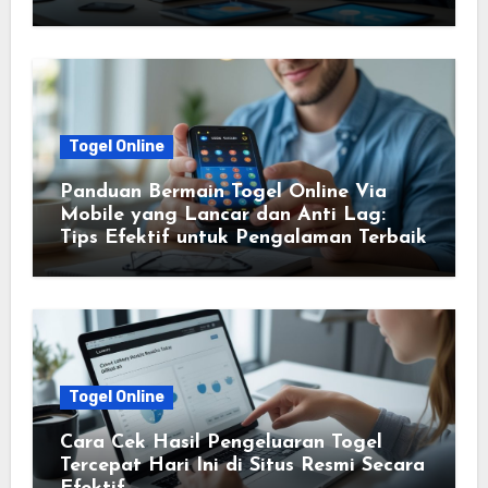
Togel Online
Panduan Bermain Togel Online Via
Mobile yang Lancar dan Anti Lag:
Tips Efektif untuk Pengalaman Terbaik
Togel Online
Cara Cek Hasil Pengeluaran Togel
Tercepat Hari Ini di Situs Resmi Secara