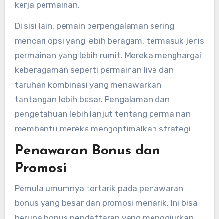
kerja permainan.
Di sisi lain, pemain berpengalaman sering
mencari opsi yang lebih beragam, termasuk jenis
permainan yang lebih rumit. Mereka menghargai
keberagaman seperti permainan live dan
taruhan kombinasi yang menawarkan
tantangan lebih besar. Pengalaman dan
pengetahuan lebih lanjut tentang permainan
membantu mereka mengoptimalkan strategi.
Penawaran Bonus dan
Promosi
Pemula umumnya tertarik pada penawaran
bonus yang besar dan promosi menarik. Ini bisa
berupa bonus pendaftaran yang menggiurkan,