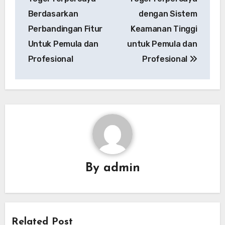
Berdasarkan
dengan Sistem
Perbandingan Fitur
Keamanan Tinggi
Untuk Pemula dan
untuk Pemula dan
Profesional
Profesional
By
admin
Related Post