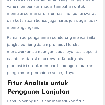
yang memberikan modal tambahan untuk
memulai permainan. Informasi mengenai syarat
dan ketentuan bonus juga harus jelas agar tidak
membingungkan.
Pemain berpengalaman cenderung mencari nilai
jangka panjang dalam promosi. Mereka
menawarkan sambungan pada loyalitas, seperti
cashback dan skema reward. Kenali jenis
promosi ini untuk membantu mengoptimalkan
pengalaman permainan selanjutnya.
Fitur Analisis untuk
Pengguna Lanjutan
Pemula sering kali tidak memerlukan fitur