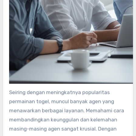
Seiring dengan meningkatnya popularitas
permainan togel, muncul banyak agen yang
menawarkan berbagai layanan. Memahami cara
membandingkan keunggulan dan kelemahan
masing-masing agen sangat krusial. Dengan