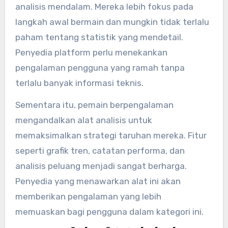
analisis mendalam. Mereka lebih fokus pada
langkah awal bermain dan mungkin tidak terlalu
paham tentang statistik yang mendetail.
Penyedia platform perlu menekankan
pengalaman pengguna yang ramah tanpa
terlalu banyak informasi teknis.
Sementara itu, pemain berpengalaman
mengandalkan alat analisis untuk
memaksimalkan strategi taruhan mereka. Fitur
seperti grafik tren, catatan performa, dan
analisis peluang menjadi sangat berharga.
Penyedia yang menawarkan alat ini akan
memberikan pengalaman yang lebih
memuaskan bagi pengguna dalam kategori ini.