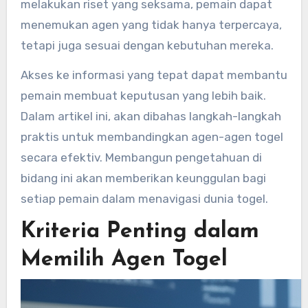
melakukan riset yang seksama, pemain dapat
menemukan agen yang tidak hanya terpercaya,
tetapi juga sesuai dengan kebutuhan mereka.
Akses ke informasi yang tepat dapat membantu
pemain membuat keputusan yang lebih baik.
Dalam artikel ini, akan dibahas langkah-langkah
praktis untuk membandingkan agen-agen togel
secara efektiv. Membangun pengetahuan di
bidang ini akan memberikan keunggulan bagi
setiap pemain dalam menavigasi dunia togel.
Kriteria Penting dalam
Memilih Agen Togel