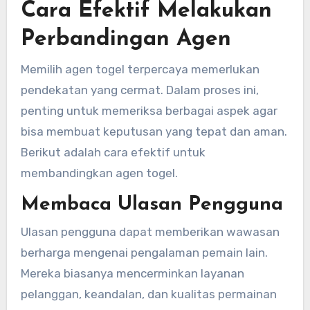
Cara Efektif Melakukan
Perbandingan Agen
Memilih agen togel terpercaya memerlukan
pendekatan yang cermat. Dalam proses ini,
penting untuk memeriksa berbagai aspek agar
bisa membuat keputusan yang tepat dan aman.
Berikut adalah cara efektif untuk
membandingkan agen togel.
Membaca Ulasan Pengguna
Ulasan pengguna dapat memberikan wawasan
berharga mengenai pengalaman pemain lain.
Mereka biasanya mencerminkan layanan
pelanggan, keandalan, dan kualitas permainan