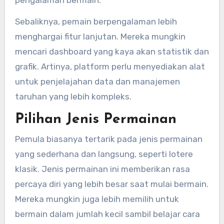
Sebaliknya, pemain berpengalaman lebih
menghargai fitur lanjutan. Mereka mungkin
mencari dashboard yang kaya akan statistik dan
grafik. Artinya, platform perlu menyediakan alat
untuk penjelajahan data dan manajemen
taruhan yang lebih kompleks.
Pilihan Jenis Permainan
Pemula biasanya tertarik pada jenis permainan
yang sederhana dan langsung, seperti lotere
klasik. Jenis permainan ini memberikan rasa
percaya diri yang lebih besar saat mulai bermain.
Mereka mungkin juga lebih memilih untuk
bermain dalam jumlah kecil sambil belajar cara