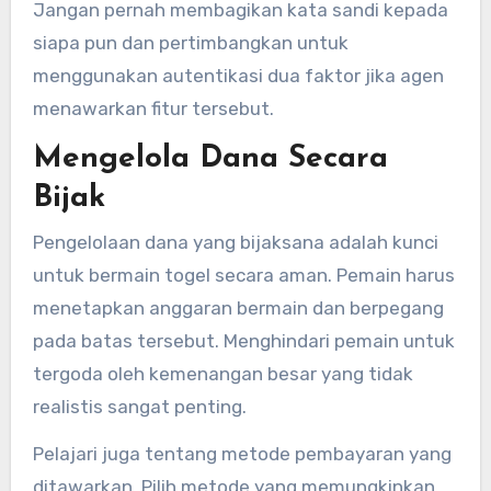
Jangan pernah membagikan kata sandi kepada
siapa pun dan pertimbangkan untuk
menggunakan autentikasi dua faktor jika agen
menawarkan fitur tersebut.
Mengelola Dana Secara
Bijak
Pengelolaan dana yang bijaksana adalah kunci
untuk bermain togel secara aman. Pemain harus
menetapkan anggaran bermain dan berpegang
pada batas tersebut. Menghindari pemain untuk
tergoda oleh kemenangan besar yang tidak
realistis sangat penting.
Pelajari juga tentang metode pembayaran yang
ditawarkan. Pilih metode yang memungkinkan