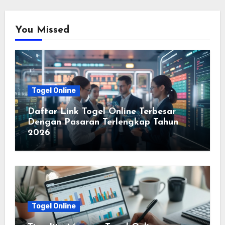
You Missed
Togel Online
Daftar Link Togel Online Terbesar
Dengan Pasaran Terlengkap Tahun
2026
Togel Online