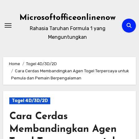
Skip
to
Microsoftofficeonlinenow
content
Rahasia Taruhan Formula 1 yang
Menguntungkan
Home
Togel 4D/3D/2D
Cara Cerdas Membandingkan Agen Togel Terpercaya untuk
Pemula dan Pemain Berpengalaman
Togel 4D/3D/2D
Cara Cerdas
Membandingkan Agen