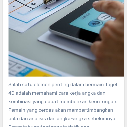
Salah satu elemen penting dalam bermain Togel
4D adalah memahami cara kerja angka dan
kombinasi yang dapat memberikan keuntungan.
Pemain yang cerdas akan mempertimbangkan
pola dan analisis dari angka-angka sebelumnya.