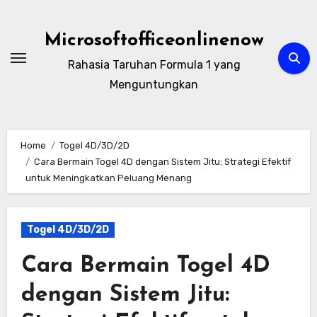
Skip
to
Microsoftofficeonlinenow
content
Rahasia Taruhan Formula 1 yang
Menguntungkan
Home
Togel 4D/3D/2D
Cara Bermain Togel 4D dengan Sistem Jitu: Strategi Efektif
untuk Meningkatkan Peluang Menang
Togel 4D/3D/2D
Cara Bermain Togel 4D
dengan Sistem Jitu: