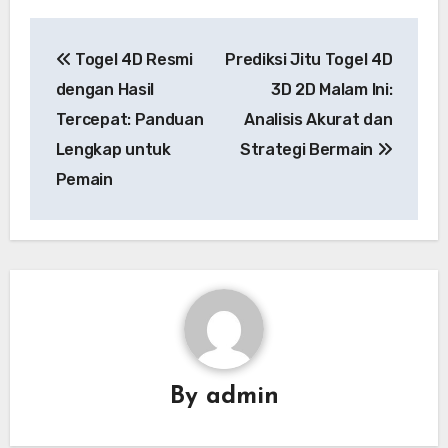
Post
Togel 4D Resmi
Prediksi Jitu Togel 4D
navigation
dengan Hasil
3D 2D Malam Ini:
Tercepat: Panduan
Analisis Akurat dan
Lengkap untuk
Strategi Bermain
Pemain
By
admin