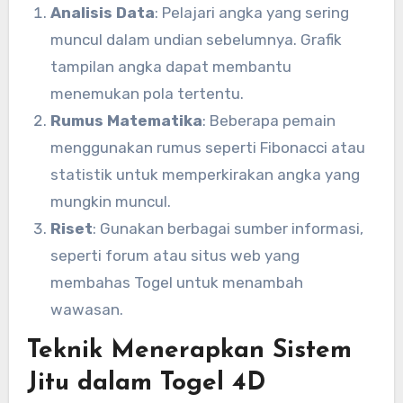
Analisis Data
: Pelajari angka yang sering
muncul dalam undian sebelumnya. Grafik
tampilan angka dapat membantu
menemukan pola tertentu.
Rumus Matematika
: Beberapa pemain
menggunakan rumus seperti Fibonacci atau
statistik untuk memperkirakan angka yang
mungkin muncul.
Riset
: Gunakan berbagai sumber informasi,
seperti forum atau situs web yang
membahas Togel untuk menambah
wawasan.
Teknik Menerapkan Sistem
Jitu dalam Togel 4D