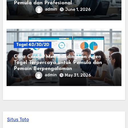
Pemula dan Profesional
admin
June 1, 2026
Togel 4D/3D/2D
Cara Cerdas Membandingkan Agen
Togel Terpercaya untuk Pemula dan
Pemain Berpengalaman
admin
May 31, 2026
Situs Toto