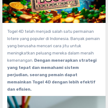
Togel 4D telah menjadi salah satu permainan
lotere yang populer di Indonesia. Banyak pemain
yang berusaha mencari cara jitu untuk
meningkatkan peluang mereka dalam meraih
kemenangan.
Dengan menerapkan strategi
yang tepat dan memahami sistem
perjudian, seorang pemain dapat
memainkan Togel 4D dengan lebih efektif
dan efisien.