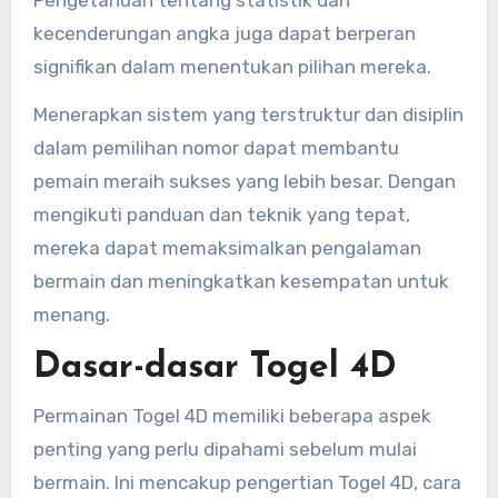
Pengetahuan tentang statistik dan
kecenderungan angka juga dapat berperan
signifikan dalam menentukan pilihan mereka.
Menerapkan sistem yang terstruktur dan disiplin
dalam pemilihan nomor dapat membantu
pemain meraih sukses yang lebih besar. Dengan
mengikuti panduan dan teknik yang tepat,
mereka dapat memaksimalkan pengalaman
bermain dan meningkatkan kesempatan untuk
menang.
Dasar-dasar Togel 4D
Permainan Togel 4D memiliki beberapa aspek
penting yang perlu dipahami sebelum mulai
bermain. Ini mencakup pengertian Togel 4D, cara