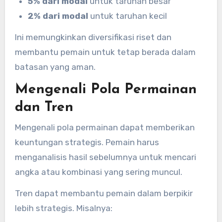
5% dari modal
untuk taruhan besar
2% dari modal
untuk taruhan kecil
Ini memungkinkan diversifikasi riset dan
membantu pemain untuk tetap berada dalam
batasan yang aman.
Mengenali Pola Permainan
dan Tren
Mengenali pola permainan dapat memberikan
keuntungan strategis. Pemain harus
menganalisis hasil sebelumnya untuk mencari
angka atau kombinasi yang sering muncul.
Tren dapat membantu pemain dalam berpikir
lebih strategis. Misalnya: