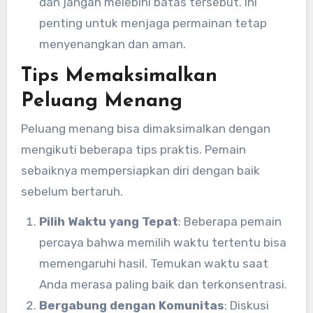
dan jangan melebihi batas tersebut. Ini
penting untuk menjaga permainan tetap
menyenangkan dan aman.
Tips Memaksimalkan
Peluang Menang
Peluang menang bisa dimaksimalkan dengan
mengikuti beberapa tips praktis. Pemain
sebaiknya mempersiapkan diri dengan baik
sebelum bertaruh.
Pilih Waktu yang Tepat
: Beberapa pemain
percaya bahwa memilih waktu tertentu bisa
memengaruhi hasil. Temukan waktu saat
Anda merasa paling baik dan terkonsentrasi.
Bergabung dengan Komunitas
: Diskusi