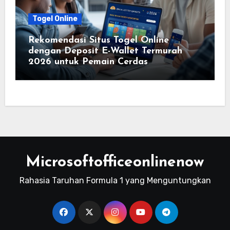
Togel Online
Rekomendasi Situs Togel Online
dengan Deposit E-Wallet Termurah
2026 untuk Pemain Cerdas
Microsoftofficeonlinenow
Rahasia Taruhan Formula 1 yang Menguntungkan