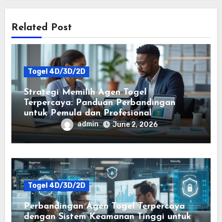
Related Post
Togel 4D/3D/2D
Strategi Memilih Agen Togel
Terpercaya: Panduan Perbandingan
untuk Pemula dan Profesional
admin
June 2, 2026
Togel 4D/3D/2D
Perbandingan Agen Togel Terpercaya
dengan Sistem Keamanan Tinggi untuk