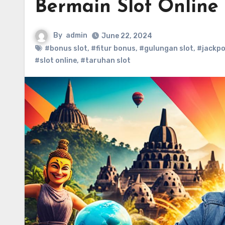
Bermain Slot Online 
By
admin
June 22, 2024
#bonus slot
,
#fitur bonus
,
#gulungan slot
,
#jackpo
#slot online
,
#taruhan slot