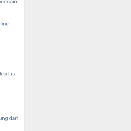
 bermain
line
i situs
ung dari