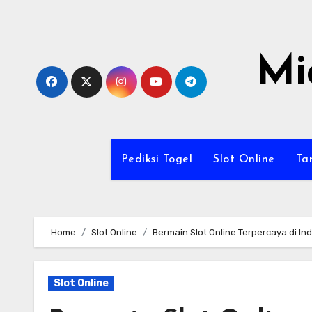
Skip
to
content
Mi
Pediksi Togel
Slot Online
Ta
Home
Slot Online
Bermain Slot Online Terpercaya di In
Slot Online