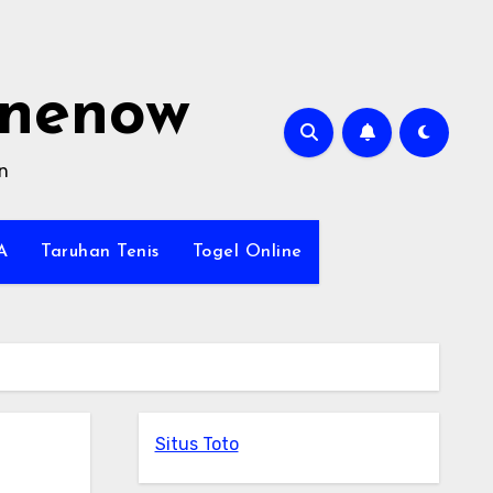
inenow
n
A
Taruhan Tenis
Togel Online
Situs Toto