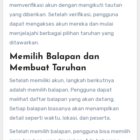
memverifikasi akun dengan mengikuti tautan
yang diberikan. Setelah verifikasi, pengguna
dapat mengakses akun mereka dan mulai
menjelajahi berbagai pilihan taruhan yang
ditawarkan.
Memilih Balapan dan
Membuat Taruhan
Setelah memiliki akun, langkah berikutnya
adalah memilih balapan. Pengguna dapat
melihat daftar balapan yang akan datang.
Setiap balapan biasanya akan menampilkan
detail seperti waktu, lokasi, dan peserta.
Setelah memilih balapan, pengguna bisa memilih