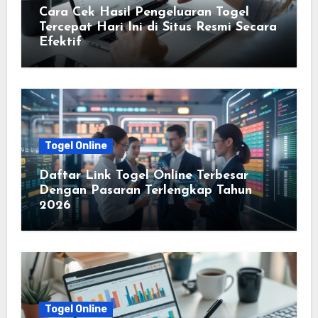
Cara Cek Hasil Pengeluaran Togel
Tercepat Hari Ini di Situs Resmi Secara
Efektif
Togel Online
Daftar Link Togel Online Terbesar
Dengan Pasaran Terlengkap Tahun
2026
Togel Online