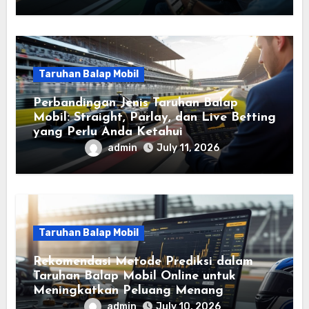
Taruhan Balap Mobil
Perbandingan Jenis Taruhan Balap
Mobil: Straight, Parlay, dan Live Betting
yang Perlu Anda Ketahui
admin
July 11, 2026
Taruhan Balap Mobil
Rekomendasi Metode Prediksi dalam
Taruhan Balap Mobil Online untuk
Meningkatkan Peluang Menang
admin
July 10, 2026