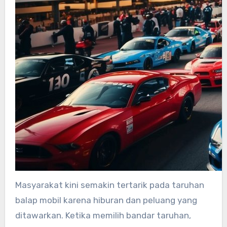
Masyarakat kini semakin tertarik pada taruhan
balap mobil karena hiburan dan peluang yang
ditawarkan. Ketika memilih bandar taruhan,