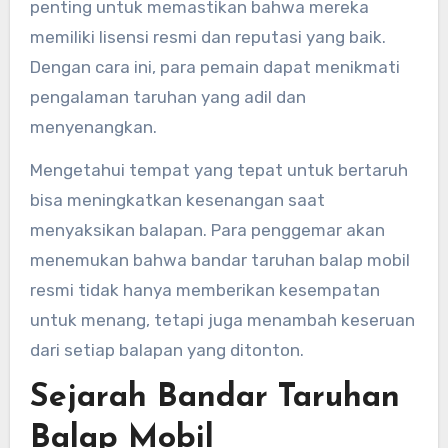
penting untuk memastikan bahwa mereka
memiliki lisensi resmi dan reputasi yang baik.
Dengan cara ini, para pemain dapat menikmati
pengalaman taruhan yang adil dan
menyenangkan.
Mengetahui tempat yang tepat untuk bertaruh
bisa meningkatkan kesenangan saat
menyaksikan balapan. Para penggemar akan
menemukan bahwa bandar taruhan balap mobil
resmi tidak hanya memberikan kesempatan
untuk menang, tetapi juga menambah keseruan
dari setiap balapan yang ditonton.
Sejarah Bandar Taruhan
Balap Mobil