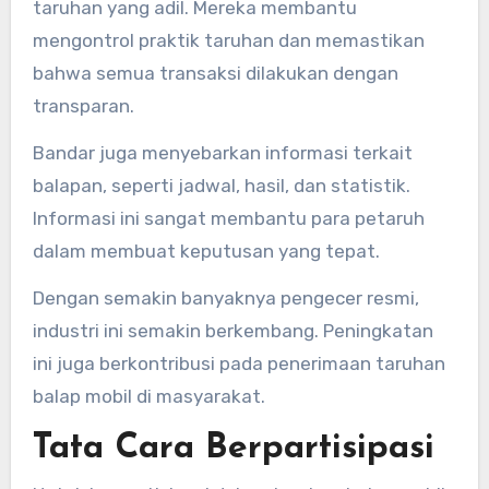
taruhan yang adil. Mereka membantu
mengontrol praktik taruhan dan memastikan
bahwa semua transaksi dilakukan dengan
transparan.
Bandar juga menyebarkan informasi terkait
balapan, seperti jadwal, hasil, dan statistik.
Informasi ini sangat membantu para petaruh
dalam membuat keputusan yang tepat.
Dengan semakin banyaknya pengecer resmi,
industri ini semakin berkembang. Peningkatan
ini juga berkontribusi pada penerimaan taruhan
balap mobil di masyarakat.
Tata Cara Berpartisipasi