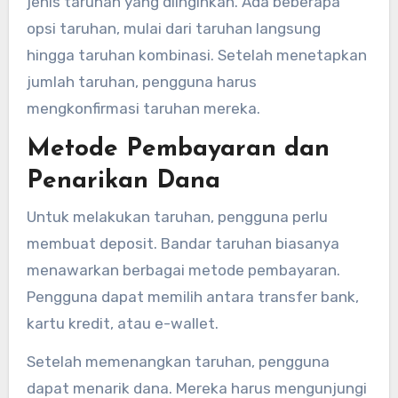
jenis taruhan yang diinginkan. Ada beberapa
opsi taruhan, mulai dari taruhan langsung
hingga taruhan kombinasi. Setelah menetapkan
jumlah taruhan, pengguna harus
mengkonfirmasi taruhan mereka.
Metode Pembayaran dan
Penarikan Dana
Untuk melakukan taruhan, pengguna perlu
membuat deposit. Bandar taruhan biasanya
menawarkan berbagai metode pembayaran.
Pengguna dapat memilih antara transfer bank,
kartu kredit, atau e-wallet.
Setelah memenangkan taruhan, pengguna
dapat menarik dana. Mereka harus mengunjungi