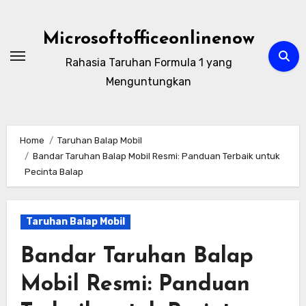
Skip
to
Microsoftofficeonlinenow
content
Rahasia Taruhan Formula 1 yang
Menguntungkan
Home
Taruhan Balap Mobil
Bandar Taruhan Balap Mobil Resmi: Panduan Terbaik untuk
Pecinta Balap
Taruhan Balap Mobil
Bandar Taruhan Balap
Mobil Resmi: Panduan