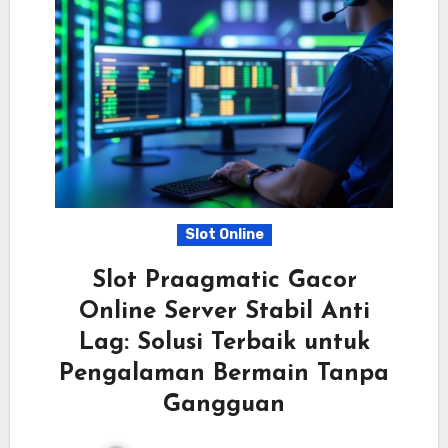
Slot Online
Slot Praagmatic Gacor
Online Server Stabil Anti
Lag: Solusi Terbaik untuk
Pengalaman Bermain Tanpa
Gangguan