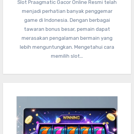
Slot Praagmatic Gacor Online Resmi telah
menjadi perhatian banyak penggemar
game di Indonesia. Dengan berbagai
tawaran bonus besar, pemain dapat
merasakan pengalaman bermain yang
lebih menguntungkan. Mengetahui cara
memilih slot…