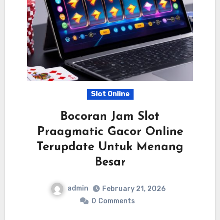
Slot Online
Bocoran Jam Slot
Praagmatic Gacor Online
Terupdate Untuk Menang
Besar
admin
February 21, 2026
0
Comments