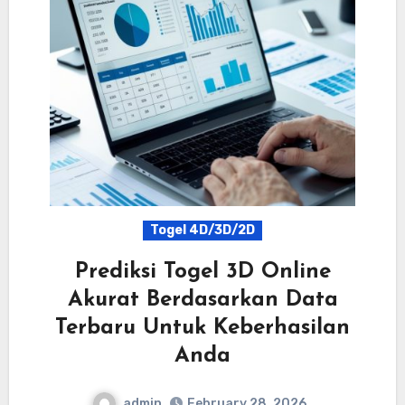
Togel 4D/3D/2D
Prediksi Togel 3D Online
Akurat Berdasarkan Data
Terbaru Untuk Keberhasilan
Anda
admin
February 28, 2026