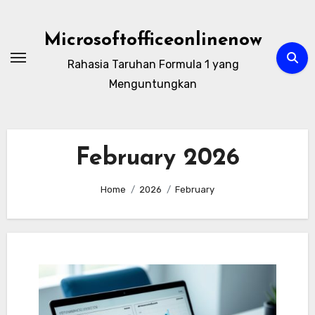
Skip
to
Microsoftofficeonlinenow
content
Rahasia Taruhan Formula 1 yang
Menguntungkan
February 2026
Home
2026
February