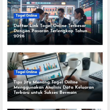
Togel Online
Daftar Link Togel Online Terbesar
Dengan Pasaran Terlengkap Tahun
2026
Togel Online
Tips Jitu Menang Togel Online
Menggunakan Analisis Data Keluaran
Terbaru untuk Sukses Bermain