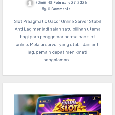
admin
February 27, 2026
0
Comments
Slot Praagmatic Gacor Online Server Stabil
Anti Lag menjadi salah satu pilihan utama
bagi para penggemar permainan slot
online. Melalui server yang stabil dan anti
lag, pemain dapat menikmati
pengalaman…