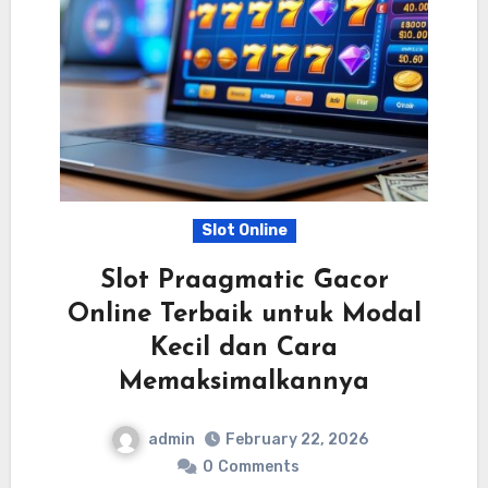
Slot Online
Slot Praagmatic Gacor
Online Terbaik untuk Modal
Kecil dan Cara
Memaksimalkannya
admin
February 22, 2026
0
Comments