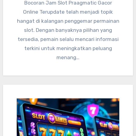
Bocoran Jam Slot Praagmatic Gacor
Online Terupdate telah menjadi topik
hangat di kalangan penggemar permainan
slot. Dengan banyaknya pilihan yang
tersedia, pemain selalu mencari informasi
terkini untuk meningkatkan peluang
menang…