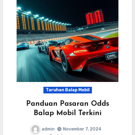
Taruhan Balap Mobil
Panduan Pasaran Odds
Balap Mobil Terkini
admin
November 7, 2024