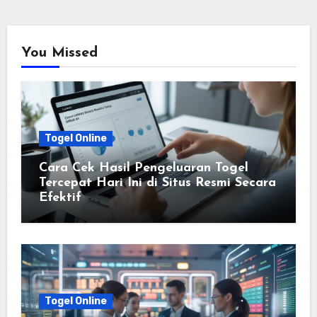
You Missed
Togel Online
Cara Cek Hasil Pengeluaran Togel
Tercepat Hari Ini di Situs Resmi Secara
Efektif
Togel Online