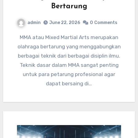
Bertarung
admin
June 22, 2026
0
Comments
MMA atau Mixed Martial Arts merupakan
olahraga bertarung yang menggabungkan
berbagai teknik dari berbagai disiplin ilmu.
Teknik dasar dalam MMA sangat penting
untuk para petarung profesional agar
dapat bersaing di…