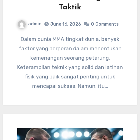
Taktik
admin
June 16, 2026
0
Comments
Dalam dunia MMA tingkat dunia, banyak
faktor yang berperan dalam menentukan
kemenangan seorang petarung.
Keterampilan teknik yang solid dan latihan
fisik yang baik sangat penting untuk
mencapai sukses. Namun, itu…