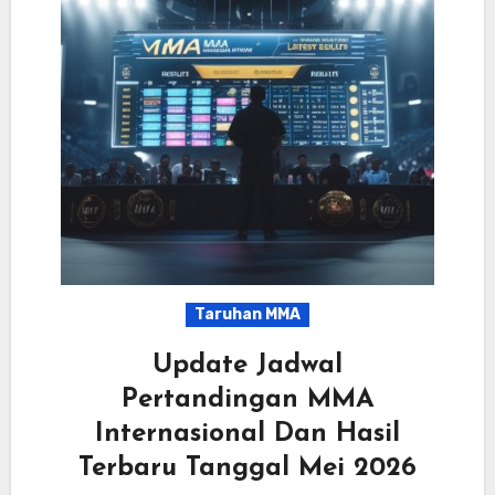
Taruhan MMA
Update Jadwal
Pertandingan MMA
Internasional Dan Hasil
Terbaru Tanggal Mei 2026