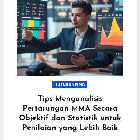
Taruhan MMA
Tips Menganalisis
Pertarungan MMA Secara
Objektif dan Statistik untuk
Penilaian yang Lebih Baik