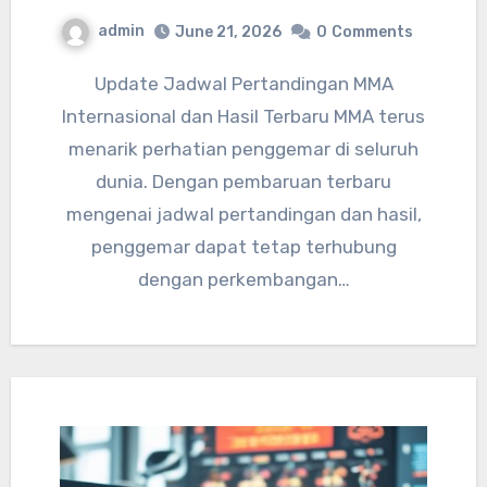
admin
June 21, 2026
0
Comments
Update Jadwal Pertandingan MMA
Internasional dan Hasil Terbaru MMA terus
menarik perhatian penggemar di seluruh
dunia. Dengan pembaruan terbaru
mengenai jadwal pertandingan dan hasil,
penggemar dapat tetap terhubung
dengan perkembangan…