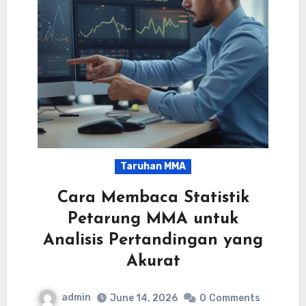
Taruhan MMA
Cara Membaca Statistik
Petarung MMA untuk
Analisis Pertandingan yang
Akurat
admin
June 14, 2026
0
Comments