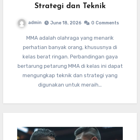
Strategi dan Teknik
admin
June 18, 2026
0
Comments
MMA adalah olahraga yang menarik
perhatian banyak orang, khususnya di
kelas berat ringan. Perbandingan gaya
bertarung petarung MMA di kelas ini dapat
mengungkap teknik dan strategi yang
digunakan untuk meraih…