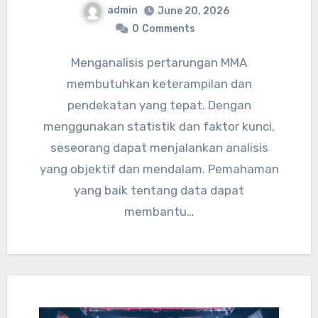
admin
June 20, 2026
0
Comments
Menganalisis pertarungan MMA
membutuhkan keterampilan dan
pendekatan yang tepat. Dengan
menggunakan statistik dan faktor kunci,
seseorang dapat menjalankan analisis
yang objektif dan mendalam. Pemahaman
yang baik tentang data dapat
membantu…