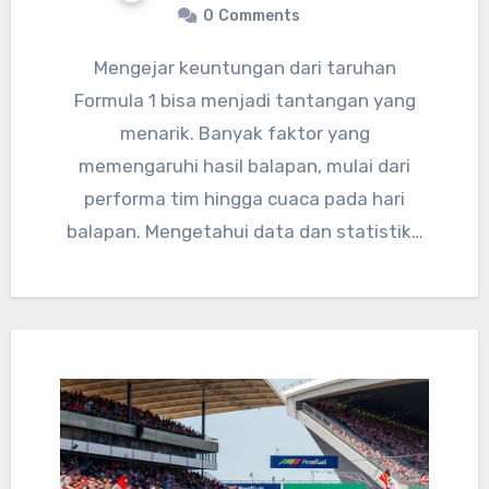
0
Comments
Mengejar keuntungan dari taruhan
Formula 1 bisa menjadi tantangan yang
menarik. Banyak faktor yang
memengaruhi hasil balapan, mulai dari
performa tim hingga cuaca pada hari
balapan. Mengetahui data dan statistik…