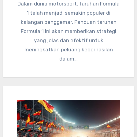
Dalam dunia motorsport, taruhan Formula
1 telah menjadi semakin populer di
kalangan penggemar. Panduan taruhan
Formula 1 ini akan memberikan strategi
yang jelas dan efektif untuk
meningkatkan peluang keberhasilan
dalam…