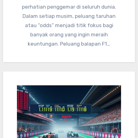
perhatian penggemar di seluruh dunia.
Dalam setiap musim, peluang taruhan
atau “odds” menjadi titik fokus bagi
banyak orang yang ingin meraih
keuntungan. Peluang balapan F1…