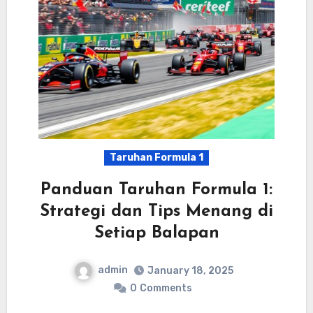
Taruhan Formula 1
Panduan Taruhan Formula 1:
Strategi dan Tips Menang di
Setiap Balapan
admin
January 18, 2025
0
Comments