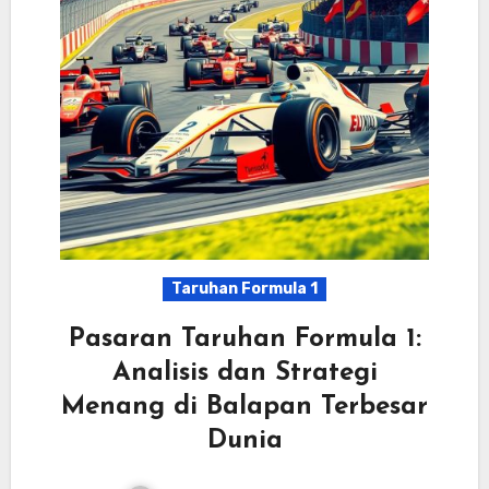
Taruhan Formula 1
Pasaran Taruhan Formula 1:
Analisis dan Strategi
Menang di Balapan Terbesar
Dunia