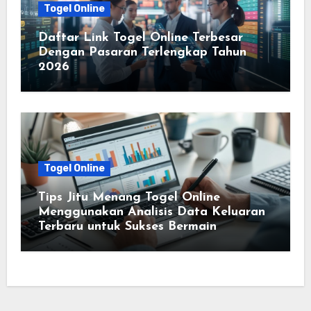
Togel Online
Daftar Link Togel Online Terbesar
Dengan Pasaran Terlengkap Tahun
2026
Togel Online
Tips Jitu Menang Togel Online
Menggunakan Analisis Data Keluaran
Terbaru untuk Sukses Bermain