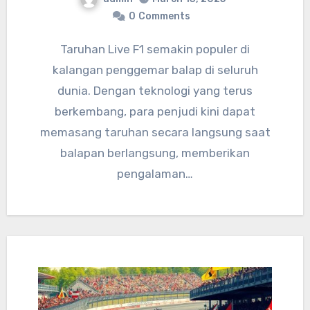
0
Comments
Taruhan Live F1 semakin populer di
kalangan penggemar balap di seluruh
dunia. Dengan teknologi yang terus
berkembang, para penjudi kini dapat
memasang taruhan secara langsung saat
balapan berlangsung, memberikan
pengalaman…