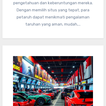
pengetahuan dan keberuntungan mereka.
Dengan memilih situs yang tepat, para
petaruh dapat menikmati pengalaman
taruhan yang aman, mudah,…