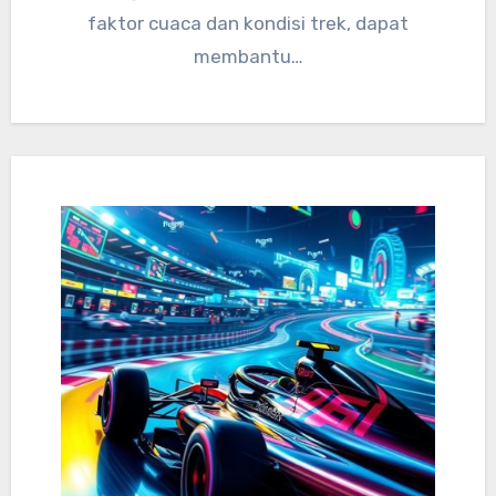
faktor cuaca dan kondisi trek, dapat
membantu…