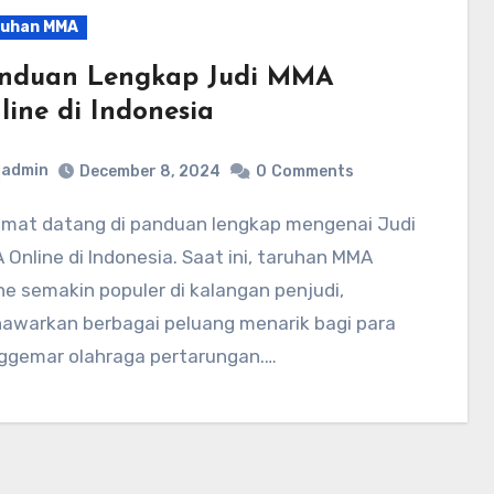
ruhan MMA
nduan Lengkap Judi MMA
line di Indonesia
admin
December 8, 2024
0
Comments
Online di Indonesia. Saat ini, taruhan MMA
ne semakin populer di kalangan penjudi,
awarkan berbagai peluang menarik bagi para
ggemar olahraga pertarungan.…