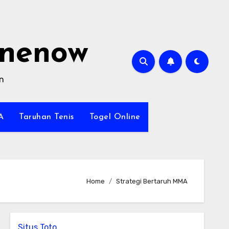
inenow
n
A
Taruhan Tenis
Togel Online
Home
Strategi Bertaruh MMA
Situs Toto