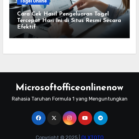
Togel Online
Cara Cek Hasil Pengeluaran Togel
Tercepat Hari Ini di Situs Resmi Secara
Efektif
Microsoftofficeonlinenow
Rahasia Taruhan Formula 1 yang Menguntungkan
Copyright © 2025 |
OLXTOTO