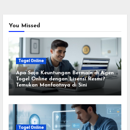
You Missed
Togel Online
Apa Saja Keuntungan Bermain di Agen
Togel Online dengan Lisensi Resmi?
Temukan Manfaatnya di Sini
Togel Online