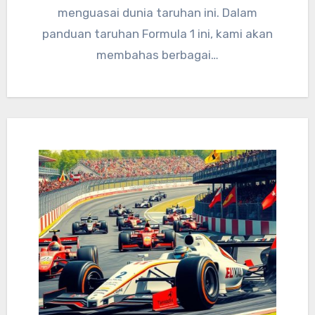
menguasai dunia taruhan ini. Dalam
panduan taruhan Formula 1 ini, kami akan
membahas berbagai…