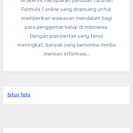
Artikel ini merupakan panduan taruhan
Formula 1 online yang dirancang untuk
memberikan wawasan mendalam bagi
para penggemar balap di Indonesia.
Dengan popularitas yang terus
meningkat, banyak yang berlomba-lomba
mencari informasi…
Situs Toto