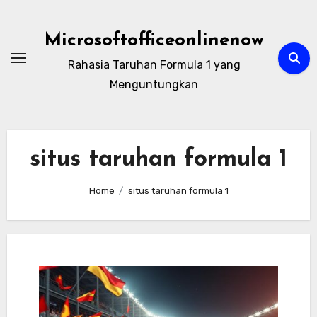
Skip
to
Microsoftofficeonlinenow
content
Rahasia Taruhan Formula 1 yang
Menguntungkan
situs taruhan formula 1
Home
situs taruhan formula 1