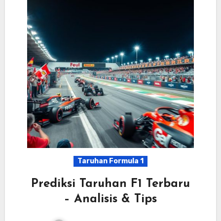
Taruhan Formula 1
Prediksi Taruhan F1 Terbaru
– Analisis & Tips