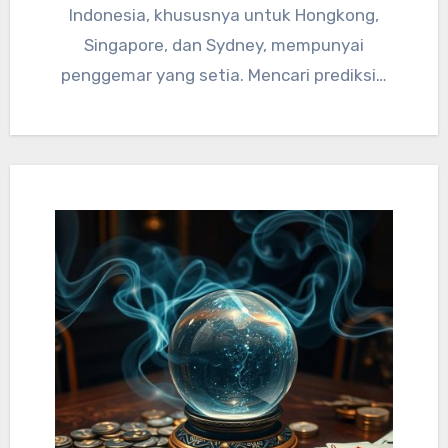
Indonesia, khususnya untuk Hongkong,
Singapore, dan Sydney, mempunyai
penggemar yang setia. Mencari prediksi…