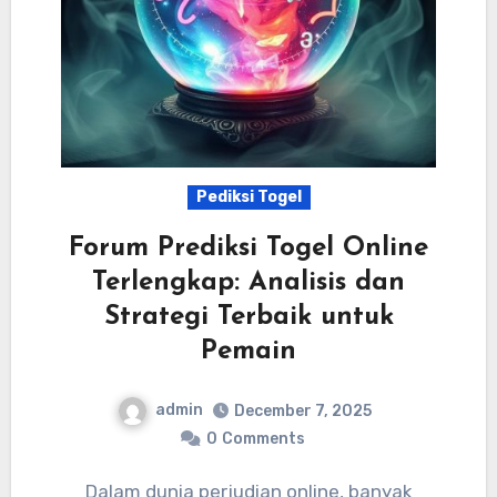
Pediksi Togel
Forum Prediksi Togel Online
Terlengkap: Analisis dan
Strategi Terbaik untuk
Pemain
admin
December 7, 2025
0
Comments
Dalam dunia perjudian online, banyak