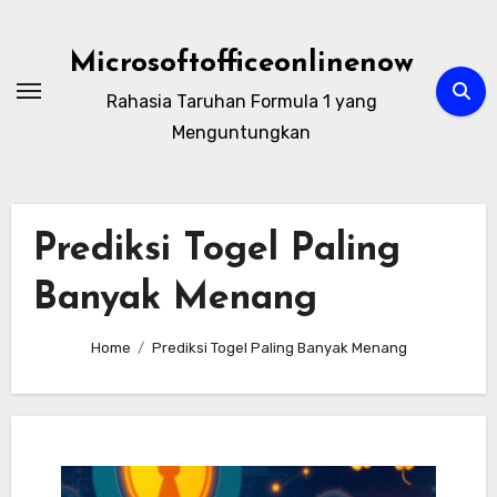
Skip
to
Microsoftofficeonlinenow
content
Rahasia Taruhan Formula 1 yang
Menguntungkan
Prediksi Togel Paling
Banyak Menang
Home
Prediksi Togel Paling Banyak Menang