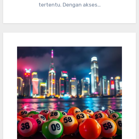
tertentu. Dengan akses…