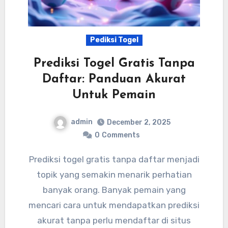
Pediksi Togel
Prediksi Togel Gratis Tanpa
Daftar: Panduan Akurat
Untuk Pemain
admin
December 2, 2025
0
Comments
Prediksi togel gratis tanpa daftar menjadi
topik yang semakin menarik perhatian
banyak orang. Banyak pemain yang
mencari cara untuk mendapatkan prediksi
akurat tanpa perlu mendaftar di situs