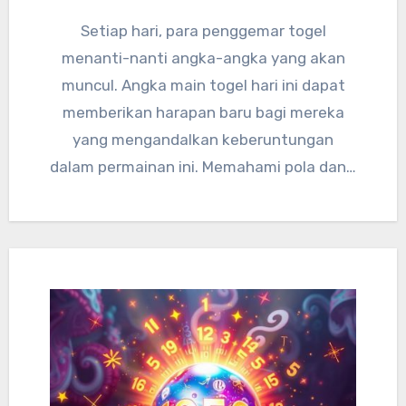
Setiap hari, para penggemar togel
menanti-nanti angka-angka yang akan
muncul. Angka main togel hari ini dapat
memberikan harapan baru bagi mereka
yang mengandalkan keberuntungan
dalam permainan ini. Memahami pola dan…