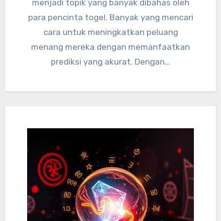
menjadi topik yang banyak dibahas oleh
para pencinta togel. Banyak yang mencari
cara untuk meningkatkan peluang
menang mereka dengan memanfaatkan
prediksi yang akurat. Dengan…