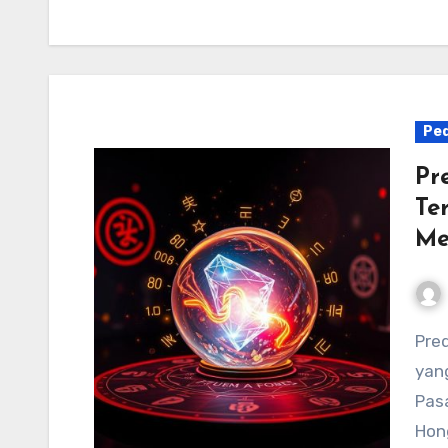
Ped
Pr
Te
Me
Prediksi togel hk sgp sdy terpercaya menjadi topik
yan
Pasa
Hon