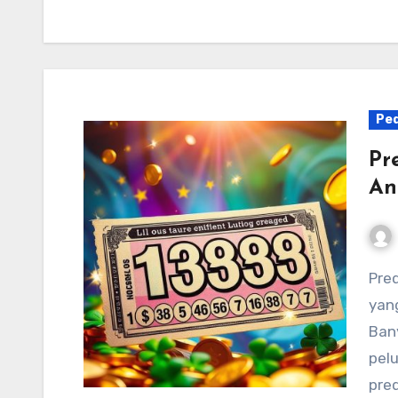
Ped
Pr
An
Prediksi togel hari ini akurat sudah menjadi topik
yang
Ban
pel
pred