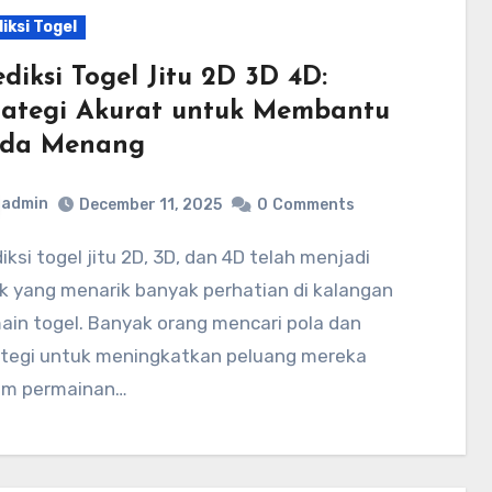
iksi Togel
ediksi Togel Jitu 2D 3D 4D:
rategi Akurat untuk Membantu
da Menang
admin
December 11, 2025
0
Comments
k yang menarik banyak perhatian di kalangan
ain togel. Banyak orang mencari pola dan
ategi untuk meningkatkan peluang mereka
am permainan…