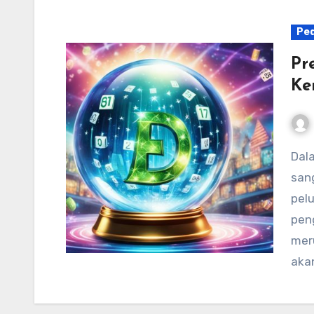
Ped
Pre
Ke
Dalam dunia permainan togel, akurasi prediksi
san
pel
pen
meru
aka