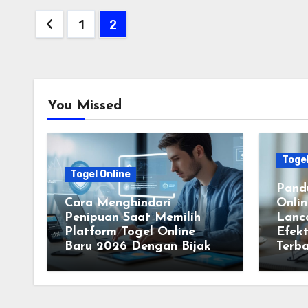
Posts
1
2
pagination
You Missed
Togel
Togel Online
Pand
Cara Menghindari
Onlin
Penipuan Saat Memilih
Lanca
Platform Togel Online
Efek
Baru 2026 Dengan Bijak
Terba