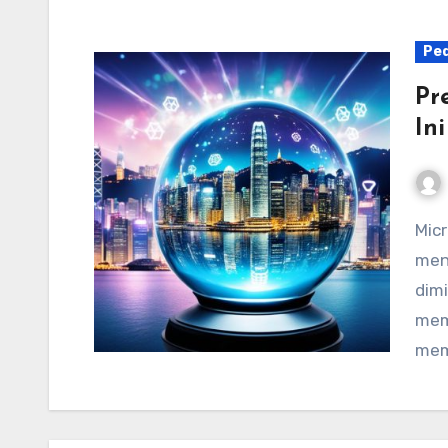
Ped
Pr
In
Microsoftofficeonlinenow – Togel Hongkong telah
men
dimi
mem
mem