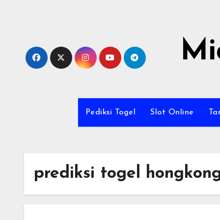
Skip
to
content
Mi
Pediksi Togel
Slot Online
Ta
prediksi togel hongkon