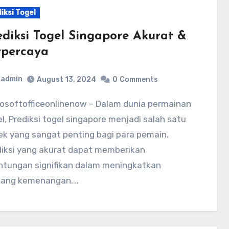
iksi Togel
ediksi Togel Singapore Akurat &
rpercaya
admin
August 13, 2024
0
Comments
l, Prediksi togel singapore menjadi salah satu
ek yang sangat penting bagi para pemain.
diksi yang akurat dapat memberikan
ntungan signifikan dalam meningkatkan
uang kemenangan.…