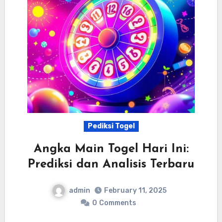
Pediksi Togel
Angka Main Togel Hari Ini:
Prediksi dan Analisis Terbaru
admin
February 11, 2025
0
Comments