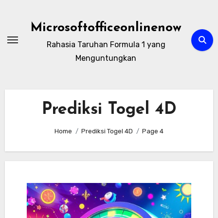
Skip
to
Microsoftofficeonlinenow
content
Rahasia Taruhan Formula 1 yang
Menguntungkan
Prediksi Togel 4D
Home
Prediksi Togel 4D
Page 4