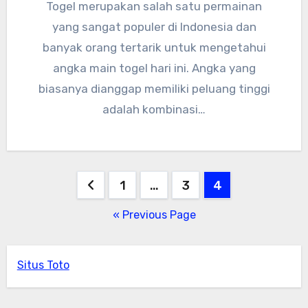
Togel merupakan salah satu permainan
yang sangat populer di Indonesia dan
banyak orang tertarik untuk mengetahui
angka main togel hari ini. Angka yang
biasanya dianggap memiliki peluang tinggi
adalah kombinasi…
Posts
1
…
3
4
pagination
« Previous Page
Situs Toto