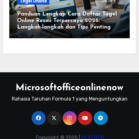
Togel Online
Panduan Lengkap Cara Daftar Togel
Online Resmi Terpercaya 2026:
Langkah-langkah dan Tips Penting
Microsoftofficeonlinenow
Rahasia Taruhan Formula 1 yang Menguntungkan
Copyright © 2025 |
OLXTOTO