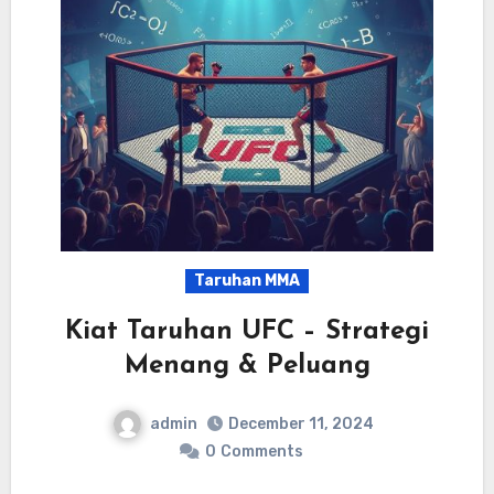
Taruhan MMA
Kiat Taruhan UFC – Strategi
Menang & Peluang
admin
December 11, 2024
0
Comments