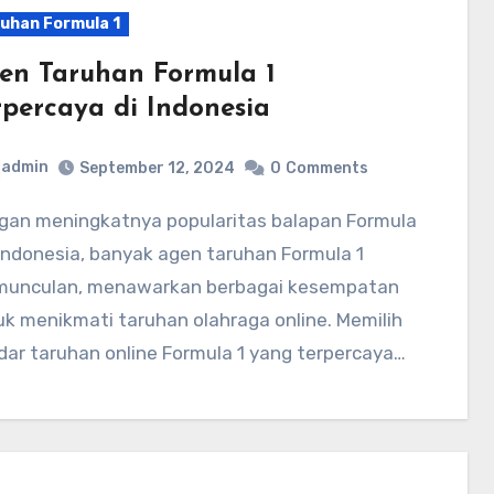
uhan Formula 1
en Taruhan Formula 1
rpercaya di Indonesia
admin
September 12, 2024
0
Comments
 Indonesia, banyak agen taruhan Formula 1
munculan, menawarkan berbagai kesempatan
k menikmati taruhan olahraga online. Memilih
ar taruhan online Formula 1 yang terpercaya…