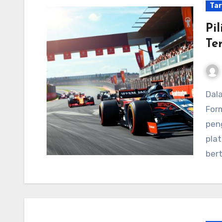
Tar
Pi
Te
Dalam era digital saat ini, memilih situs taruhan
Form
peng
pla
ber