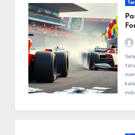
Tar
Pa
Fo
Selamat datang di panduan lengkap tentang judi
tar
meni
kal
ind