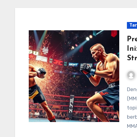
Ta
Pr
In
St
Dengan semakin populernya mixed martial arts
(MMA
top
ber
MMA