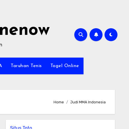
inenow
n
A
Taruhan Tenis
Togel Online
Home
Judi MMA Indonesia
Situs Toto