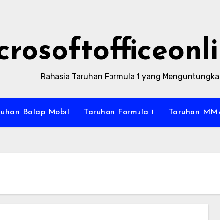
crosoftofficeonl
Rahasia Taruhan Formula 1 yang Menguntungka
ruhan Balap Mobil
Taruhan Formula 1
Taruhan MM