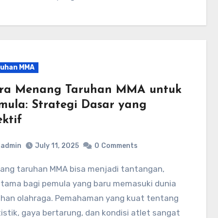
ruhan MMA
ra Menang Taruhan MMA untuk
mula: Strategi Dasar yang
ktif
admin
July 11, 2025
0
Comments
utama bagi pemula yang baru memasuki dunia
uhan olahraga. Pemahaman yang kuat tentang
istik, gaya bertarung, dan kondisi atlet sangat