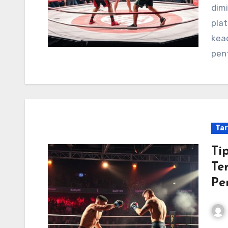
dimi
pla
kea
pen
Ta
Ti
Te
Pe