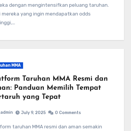
eka dengan mengintensifkan peluang taruhan.
i mereka yang ingin mendapatkan odds
inggi,…
ruhan MMA
atform Taruhan MMA Resmi dan
an: Panduan Memilih Tempat
rtaruh yang Tepat
admin
July 9, 2025
0
Comments