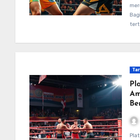
mer
Bag
tert
Ta
Pl
Am
Be
Platform taruhan MMA resmi dan aman semakin