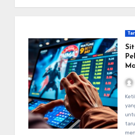
Ta
Si
Pe
Ma
Ketika datang ke dunia taruhan MMA, memilih situs
yan
unt
tar
men