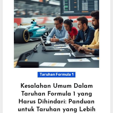
Taruhan Formula 1
Kesalahan Umum Dalam
Taruhan Formula 1 yang
Harus Dihindari: Panduan
untuk Taruhan yang Lebih