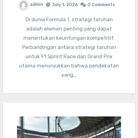
admin
July 1, 2026
0
Comments
Di dunia Formula 1, strategi taruhan
adalah elemen penting yang dapat
menentukan keuntungan kompetitif.
Perbandingan antara strategi taruhan
untuk F1 Sprint Race dan Grand Prix
utama menunjukkan bahwa pendekatan
yang…