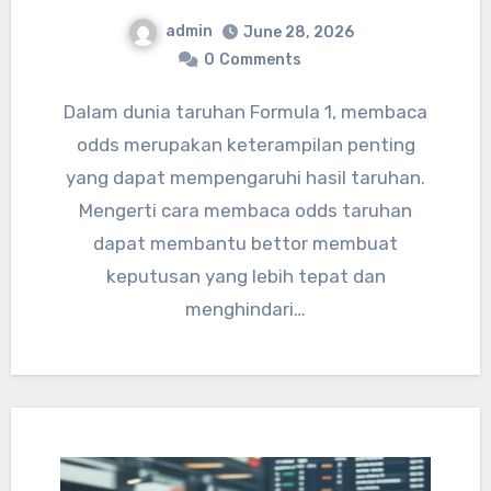
admin
June 28, 2026
0
Comments
Dalam dunia taruhan Formula 1, membaca
odds merupakan keterampilan penting
yang dapat mempengaruhi hasil taruhan.
Mengerti cara membaca odds taruhan
dapat membantu bettor membuat
keputusan yang lebih tepat dan
menghindari…