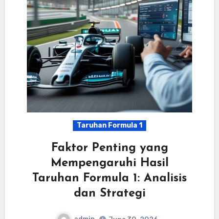
Taruhan Formula 1
Faktor Penting yang
Mempengaruhi Hasil
Taruhan Formula 1: Analisis
dan Strategi