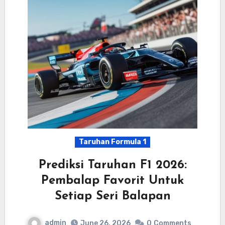
Taruhan Formula 1
Prediksi Taruhan F1 2026:
Pembalap Favorit Untuk
Setiap Seri Balapan
admin
June 26, 2026
0
Comments