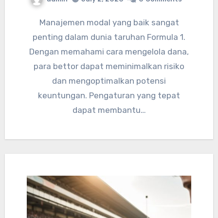
Manajemen modal yang baik sangat
penting dalam dunia taruhan Formula 1.
Dengan memahami cara mengelola dana,
para bettor dapat meminimalkan risiko
dan mengoptimalkan potensi
keuntungan. Pengaturan yang tepat
dapat membantu…