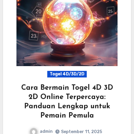
Togel 4D/3D/2D
Cara Bermain Togel 4D 3D
2D Online Terpercaya:
Panduan Lengkap untuk
Pemain Pemula
admin
September 11, 2025