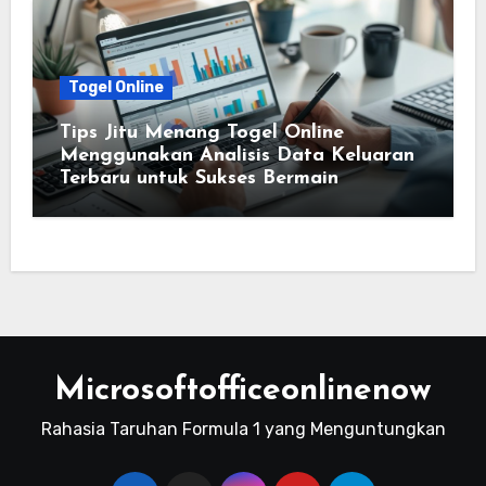
Togel Online
Tips Jitu Menang Togel Online
Menggunakan Analisis Data Keluaran
Terbaru untuk Sukses Bermain
Microsoftofficeonlinenow
Rahasia Taruhan Formula 1 yang Menguntungkan