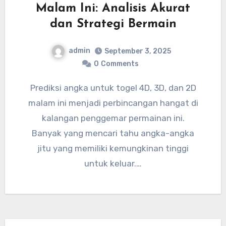
Malam Ini: Analisis Akurat
dan Strategi Bermain
admin
September 3, 2025
0
Comments
Prediksi angka untuk togel 4D, 3D, dan 2D
malam ini menjadi perbincangan hangat di
kalangan penggemar permainan ini.
Banyak yang mencari tahu angka-angka
jitu yang memiliki kemungkinan tinggi
untuk keluar.…