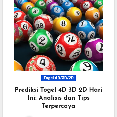
Togel 4D/3D/2D
Prediksi Togel 4D 3D 2D Hari
Ini: Analisis dan Tips
Terpercaya