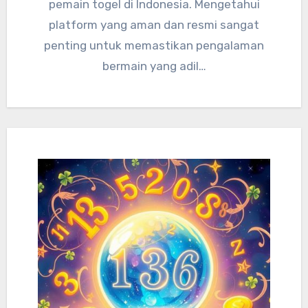
pemain togel di Indonesia. Mengetahui
platform yang aman dan resmi sangat
penting untuk memastikan pengalaman
bermain yang adil…