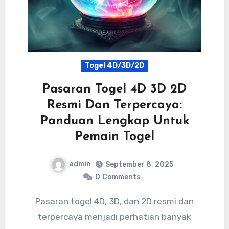
Togel 4D/3D/2D
Pasaran Togel 4D 3D 2D
Resmi Dan Terpercaya:
Panduan Lengkap Untuk
Pemain Togel
admin
September 8, 2025
0
Comments
Pasaran togel 4D, 3D, dan 2D resmi dan
terpercaya menjadi perhatian banyak