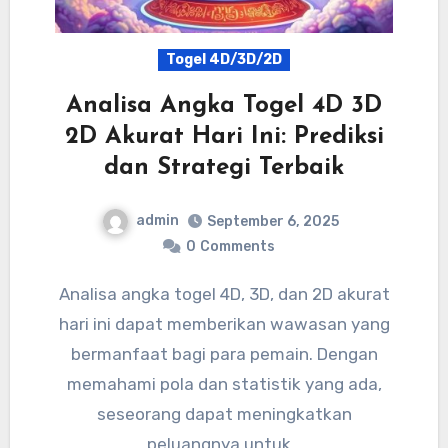
Togel 4D/3D/2D
Analisa Angka Togel 4D 3D
2D Akurat Hari Ini: Prediksi
dan Strategi Terbaik
admin
September 6, 2025
0
Comments
Analisa angka togel 4D, 3D, dan 2D akurat
hari ini dapat memberikan wawasan yang
bermanfaat bagi para pemain. Dengan
memahami pola dan statistik yang ada,
seseorang dapat meningkatkan
peluangnya untuk…