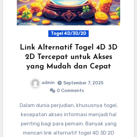
Togel 4D/3D/2D
Link Alternatif Togel 4D 3D
2D Tercepat untuk Akses
yang Mudah dan Cepat
admin
September 7, 2025
0
Comments
Dalam dunia perjudian, khususnya togel,
kecepatan akses informasi menjadi hal
penting bagi para pemain. Banyak yang
mencari link alternatif togel 4D 3D 2D