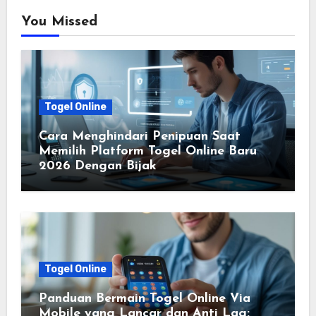
You Missed
Togel Online
Cara Menghindari Penipuan Saat
Memilih Platform Togel Online Baru
2026 Dengan Bijak
Togel Online
Panduan Bermain Togel Online Via
Mobile yang Lancar dan Anti Lag: