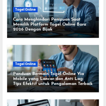
Togel Online
Cara Menghindari Penipuan Saat
Memilih Platform Togel Online Baru
2026 Dengan Bijak
Togel Online
Panduan Bermain Togel Online Via
Mobile yang Lancar dan Anti Lag:
Tips Efektif untuk Pengalaman Terbaik