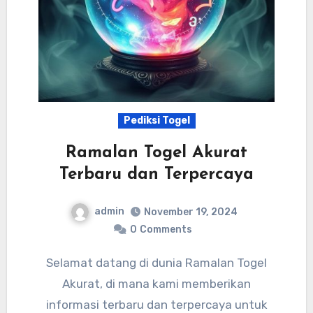
Pediksi Togel
Ramalan Togel Akurat
Terbaru dan Terpercaya
admin
November 19, 2024
0
Comments
Selamat datang di dunia Ramalan Togel
Akurat, di mana kami memberikan
informasi terbaru dan terpercaya untuk