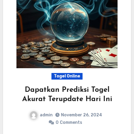
Togel Online
Dapatkan Prediksi Togel
Akurat Terupdate Hari Ini
admin
November 26, 2024
0
Comments