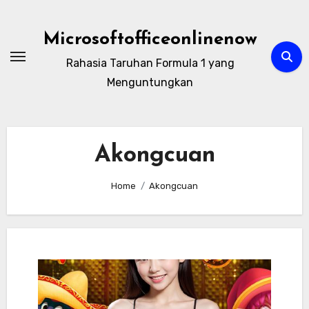
Skip
to
Microsoftofficeonlinenow
content
Rahasia Taruhan Formula 1 yang
Menguntungkan
Akongcuan
Home
Akongcuan