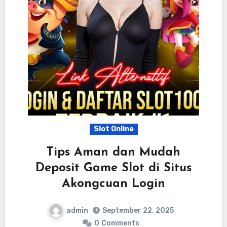
Slot Online
Tips Aman dan Mudah
Deposit Game Slot di Situs
Akongcuan Login
admin
September 22, 2025
0
Comments