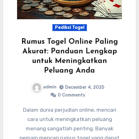
Pediksi Togel
Rumus Togel Online Paling
Akurat: Panduan Lengkap
untuk Meningkatkan
Peluang Anda
admin
December 4, 2025
0
Comments
Dalam dunia perjudian online, mencari
cara untuk meningkatkan peluang
menang sangatlah penting. Banyak
pemain mencari rumus togel yang dapat