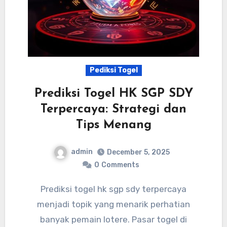
Pediksi Togel
Prediksi Togel HK SGP SDY
Terpercaya: Strategi dan
Tips Menang
admin
December 5, 2025
0
Comments
Prediksi togel hk sgp sdy terpercaya
menjadi topik yang menarik perhatian
banyak pemain lotere. Pasar togel di