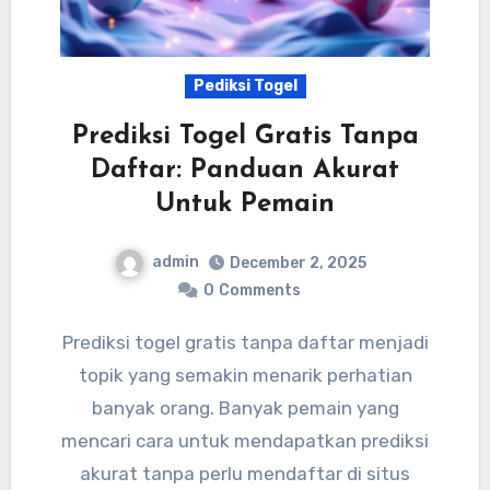
Pediksi Togel
Prediksi Togel Gratis Tanpa
Daftar: Panduan Akurat
Untuk Pemain
admin
December 2, 2025
0
Comments
Prediksi togel gratis tanpa daftar menjadi
topik yang semakin menarik perhatian
banyak orang. Banyak pemain yang
mencari cara untuk mendapatkan prediksi
akurat tanpa perlu mendaftar di situs