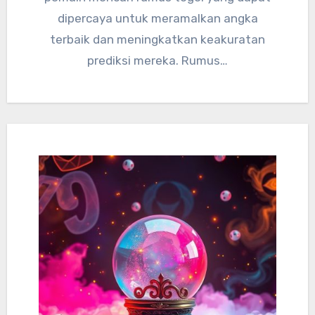
dipercaya untuk meramalkan angka
terbaik dan meningkatkan keakuratan
prediksi mereka. Rumus…