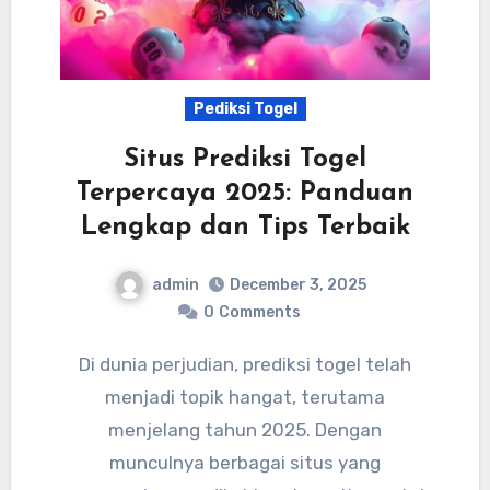
Pediksi Togel
Situs Prediksi Togel
Terpercaya 2025: Panduan
Lengkap dan Tips Terbaik
admin
December 3, 2025
0
Comments
Di dunia perjudian, prediksi togel telah
menjadi topik hangat, terutama
menjelang tahun 2025. Dengan
munculnya berbagai situs yang