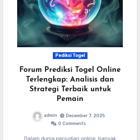
Pediksi Togel
Forum Prediksi Togel Online
Terlengkap: Analisis dan
Strategi Terbaik untuk
Pemain
admin
December 7, 2025
0
Comments
Dalam dunia perjudian online, banyak