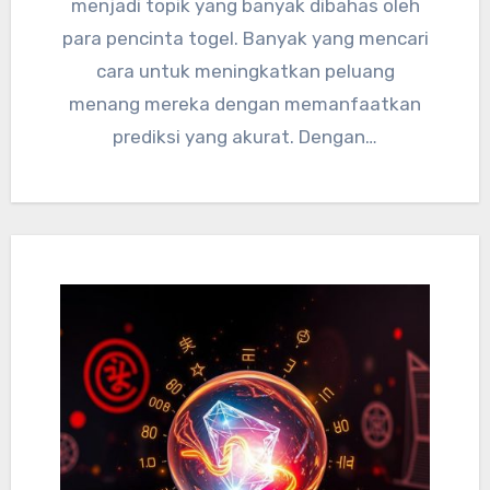
menjadi topik yang banyak dibahas oleh
para pencinta togel. Banyak yang mencari
cara untuk meningkatkan peluang
menang mereka dengan memanfaatkan
prediksi yang akurat. Dengan…