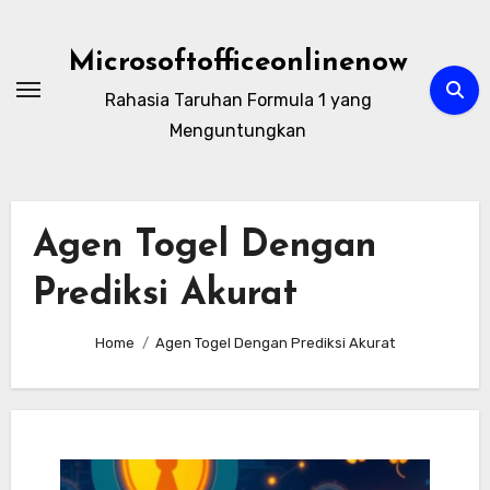
Skip
to
Microsoftofficeonlinenow
content
Rahasia Taruhan Formula 1 yang
Menguntungkan
Agen Togel Dengan
Prediksi Akurat
Home
Agen Togel Dengan Prediksi Akurat