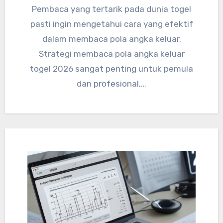
Pembaca yang tertarik pada dunia togel
pasti ingin mengetahui cara yang efektif
dalam membaca pola angka keluar.
Strategi membaca pola angka keluar
togel 2026 sangat penting untuk pemula
dan profesional,…