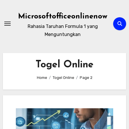
Skip
to
Microsoftofficeonlinenow
content
Rahasia Taruhan Formula 1 yang
Menguntungkan
Togel Online
Home
Togel Online
Page 2