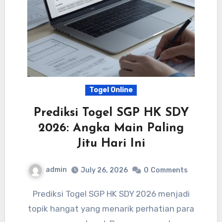
Togel Online
Prediksi Togel SGP HK SDY
2026: Angka Main Paling
Jitu Hari Ini
admin
July 26, 2026
0
Comments
Prediksi Togel SGP HK SDY 2026 menjadi
topik hangat yang menarik perhatian para