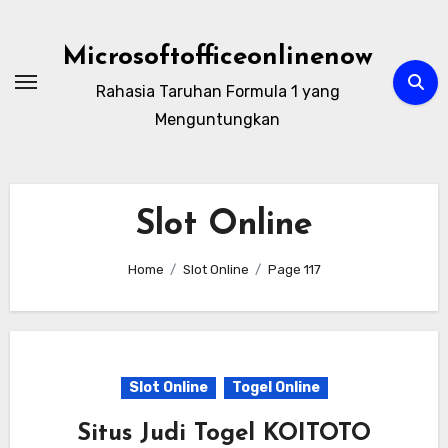
Skip
to
Microsoftofficeonlinenow
content
Rahasia Taruhan Formula 1 yang
Menguntungkan
Slot Online
Home
Slot Online
Page 117
Slot Online
Togel Online
Situs Judi Togel KOITOTO