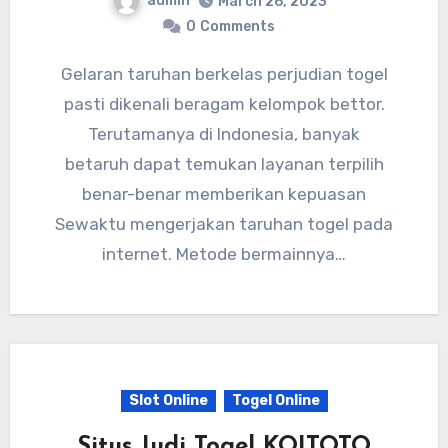
admin
March 26, 2023
0
Comments
Gelaran taruhan berkelas perjudian togel
pasti dikenali beragam kelompok bettor.
Terutamanya di Indonesia, banyak
betaruh dapat temukan layanan terpilih
benar-benar memberikan kepuasan
Sewaktu mengerjakan taruhan togel pada
internet. Metode bermainnya…
Slot Online
Togel Online
Situs Judi Togel KOITOTO