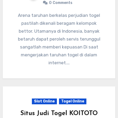
0
Comments
Arena taruhan berkelas perjudian togel
pastilah dikenali beragam kelompok
bettor. Utamanya di Indonesia, banyak
betaruh dapat peroleh servis terunggul
sangatlah memberi kepuasan Di saat
mengerjakan taruhan togel di dalam
internet.…
Slot Online
Togel Online
Situs Judi Togel KOITOTO