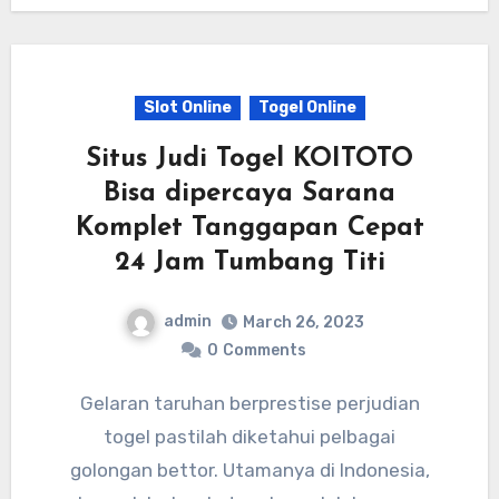
Slot Online
Togel Online
Situs Judi Togel KOITOTO
Bisa dipercaya Sarana
Komplet Tanggapan Cepat
24 Jam Tumbang Titi
admin
March 26, 2023
0
Comments
Gelaran taruhan berprestise perjudian
togel pastilah diketahui pelbagai
golongan bettor. Utamanya di Indonesia,