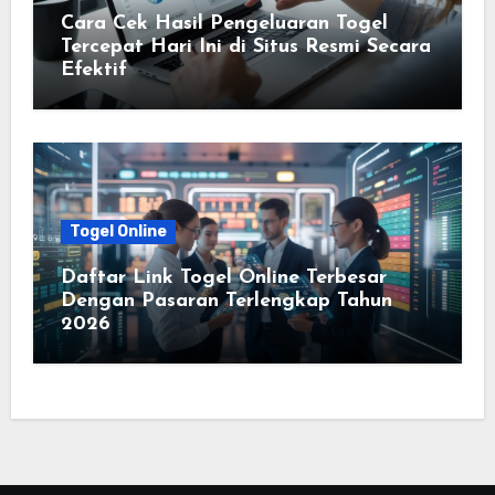
Cara Cek Hasil Pengeluaran Togel
Tercepat Hari Ini di Situs Resmi Secara
Efektif
Togel Online
Daftar Link Togel Online Terbesar
Dengan Pasaran Terlengkap Tahun
2026